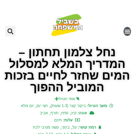
נחל צלמון תחתון –
המדריך המלא למסלול
המים שחזר לחיים בזכות
המוביל ההפוך
אופי הטיול
,
,
משך הטיול:
ביקור קצר (1-3 שעות)
חצי יום
יום מלא
,
,
,
עונה:
קיץ
סתיו
חורף
אביב
עלות:
חינם
,
,
רמת קושי:
קל
בינוני
קשה מטיבי לכת