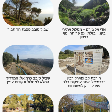
ואדי אל ג'ורם – מסלול אתגרי
שביל סובב פסגת הר תבור
בקניון בזלתי עם פריחה ונוף
בצפון
חירבת קב ופארק רבין
שביל סובב כרמיאל: המדריך
בכרמיאל: אתר עתיקות בלב
המלא למסלול ונקודות עניין
פארק ירוק למשפחות