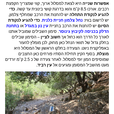
אפשרות שנייה
היא לצאת למסלול ארוך, קווי שמצריך הקפצת
רכבים. אורכו 8.5 ק"מ והוא בדרגת קושי בינונית עד קשה.
כדי
להגיע לנקודת התחלה
יש להחנות את הרכב שמחלף צלמון,
יש לרשום בוויז:
נחל צלמון חניית כלנית
.
כדי להגיע לנקודת
הסיום
יש להחנות את הרכב בחניית
עין נון במגדל
או
בתחנת
הדלק בכניסה לקיבוץ גינוסר
. סימון השבילים שמוביל אותנו
לאורך כל הדרך הוא כחול אך
חשוב לציין
– הסימון שבילים
בחלק גדול של תוואי הנחל כאן מחוק, לכן מומלץ להעזר
באפליקצית ניווט. הצעידה בחלקו הראשון של המסלול היא
מוצלת
, בסוף הקיץ תחילת הסתיו פורחים כאן החצבים
שמוסיפים המון יופי למסלול. לאחר צעידה של כ 2.5 ק"מ יורדים
מעט מהשביל המסומן ומגיעים אל
עין רביד.