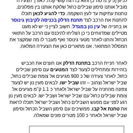
לכיוון (5 ק"מ סה"כ) והוא בדרגת קושי קלה. לאורך הצעידה
מוביל אותנו סימון שבילים כחול שלוקח אותנו בין מפלונים,
טחנות עתיקות עד לעץ השקמה.
כדי להגיע לכאן
תוכלו
להחנות את הרכב לצד
תחנת הדלק בכניסה לקיבוץ גינוסר
או בחנייה של
עין נון במגדל
.
חשוב לציין כי יש לא מעט
מטיילים שמדווחים כי כן הצליחו להיכנס עם הרכב על התוואי
הכחול והחנו לאחר מטעי גינוסר ואף מעבר לו מה שמקצר את
המסלול המתואר. אנו מתארים כאן את הצעידה המלאה.
לאחר חניית הרכב
בתחנת הדלק
אנו חוצים את הכביש
בזהירות ומתחילים לצעוד לצד
המטעים
עם סימון שבילים
כחול. לאחר צעידה של כ 900 מגיעים אל צומת שבילים כחול,
שביל ישראל וצהוב – זהו
שביל ישו
. לבאים מעין נון יש לצעוד
צפונה מהחניה על שביל ישראל ולאחר כ 1.1 ק"מ מגיעים אל
צומת שבילים כחול עם שביל ישראל ושביל ישו. לבאים מעין נון
רגע לפני עם מפגש השבילים כחול ושביל ישראל תוכלו לראות
את
טחנת אל קבו.
ממשיכים עם סימון השביל הכחול וסימון
שביל ישראל ולאחר כ 100 מטרים פונים שמאלה.