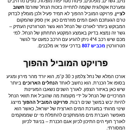
מים, גשרים, מפלונים, פינות מטריפות מוצלות, נופים מרהיבים
ומערכת אקולוגית שקמה לתחייה בזכות הנחל שזורם!
חשוב
לציין
, פרויקט המוביל ההפוך לא תמיד פעיל ולכן מומלץ לבדוק
טרם הגעתכם האם המים מוזרמים כאן. אין ספק שהמקום
המבוקש ביותר לאורכו של הנחל הוא גשר הטרוורטין העתיק –
גשר זה נמצא בדיוק באמצע המקטע התחתון של הנחל. למי
מכם שיש רכב 4*4 ניתן להגיע עם הרכב כמעט עד לגשר
הטרוורטין
מכביש 807
בדרכי עפר או מלבנים.
פרויקט המוביל ההפוך
אורכו המלא של נחל צלמון כ 30 ק"מ, הוא יורד מהר מירון ומגיע
בסופו אל הכנרת. הוא נחשב לאחד
הנחלים הארוכים
ביותר
שיש כאן באיזור הצפון. לאורך השנים נשאבו המעיינות
המרכזיים של הנחל על ידי מקומות מה שהוביל את תוואי הנחל
להיות יבש במשך שנים רבות.
פרויקט המוביל ההפוך
מייצג
שינוי מהותי במערכת המים הארצית של ישראל, כאשר הוא
מאפשר העברת מים מהמתקנים להתפלת מי ים שממוקמים
לאורך חוף הים התיכון לכיוון אגם הכנרת – בניגוד לכיוון
המסורתי.