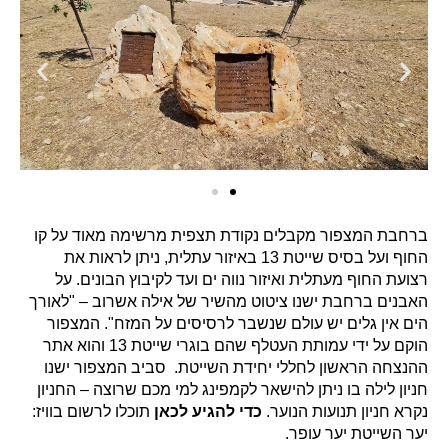
ברחבת המצפור מקבלים נקודת תצפית מרשימה מאוד על קו
החוף ועל בסיס שייטת 13 באיזור עתלית, ניתן לראות את
רצועת החוף מעתלית ואיזור נווה ים ועד לקיבוץ הבונים. על
האבנים ברחבת ישנו ציטוט מהשיר של אילה אשרוב – "לאורך
הים אין גלים יש עולם שנשבר לרסיסים על המזח". המצפור
הוקם על ידי עמותת העטלף שהם בוגרי שייטת 13 והוא אתר
ההנצחה הראשון לחללי יחידת השייטת. סביב המצפור ישנו
חניון לילה בו ניתן להישאר לקמפינג למי מכם שרוצה – החניון
נקרא חניון תנועות הנוער.
כדי להגיע לכאן
תוכלו לרשום בוויז:
יער השייטת יער עופר.