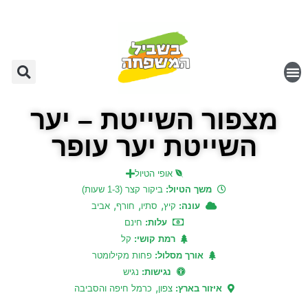
מצפור השייטת – יער
השייטת יער עופר
אופי הטיול
משך הטיול:
ביקור קצר (1-3 שעות)
,
,
,
עונה:
קיץ
סתיו
חורף
אביב
עלות:
חינם
רמת קושי:
קל
אורך מסלול:
פחות מקילומטר
נגישות:
נגיש
,
איזור בארץ:
צפון
כרמל חיפה והסביבה