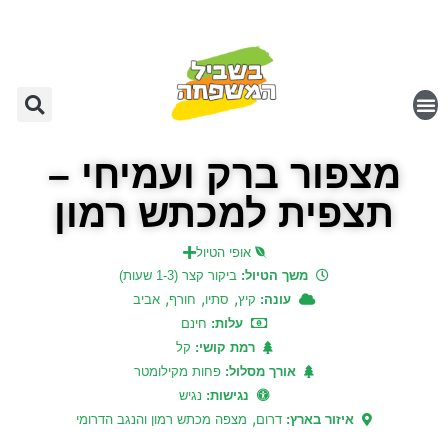
מצפור ברק ועמיחי –
תצפית למכתש רמון
אופי הטיול
משך הטיול:
ביקור קצר (1-3 שעות)
,
,
,
עונה:
קיץ
סתיו
חורף
אביב
עלות:
חינם
רמת קושי:
קל
אורך מסלול:
פחות מקילומטר
נגישות:
נגיש
,
איזור בארץ:
דרום
מצפה מכתש רמון והנגב הדרומי