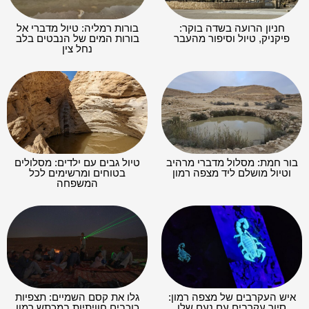
חניון הרועה בשדה בוקר:
בורות רמליה: טיול מדברי אל
פיקניק, טיול וסיפור מהעבר
בורות המים של הנבטים בלב
נחל צין
בור חמת: מסלול מדברי מרהיב
טיול גבים עם ילדים: מסלולים
וטיול מושלם ליד מצפה רמון
בטוחים ומרשימים לכל
המשפחה
איש העקרבים של מצפה רמון:
גלו את קסם השמיים: תצפיות
סיור עקרבים עם נעם שלו
כוכבים חוויתיות במכתש רמון