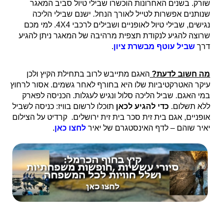
שורק. בשנים האחרונות הוכשרו שבילי טיול סביב המאגר
שנותנים אפשרות לטייל לאורך הנחל. ישנם שבילי הליכה
נגישים, שבילי טיול לאופניים ושבילים לרכבי 4X4. למי מכם
שרוצה להגיע לנקודת תצפית מרהיבה של המאגר ניתן להגיע
דרך
שביל עוטף מבשרת ציון
.
מה חשוב לדעת?
האגם מתייבש לרוב בתחילת הקיץ ולכן
עיקר האטרקטיביות שלו היא בחורף לאחר גשמים. אסור לרחוץ
במי האגם. שביל הליכה סלול ונגיש לעגלות. הכניסה לפארק
ללא תשלום.
כדי להגיע לכאן
תוכלו לרשום בוויז: כניסה לשביל
אופניים, אגם בית זית סכר בית זית ירושלים. קרדיט על הצילום
יאיר שוהם – לדף האינסטגרם של יאיר
לחצו כאן
.