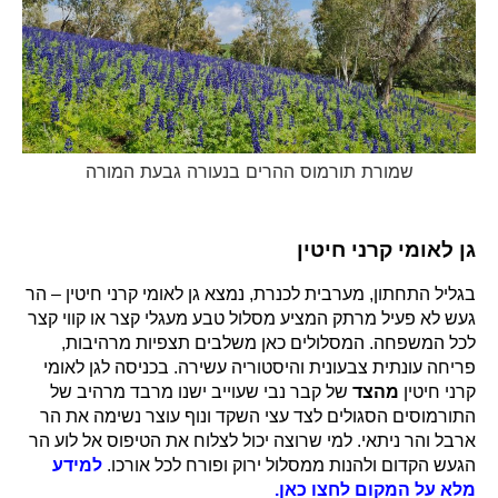
שמורת תורמוס ההרים בנעורה גבעת המורה
גן לאומי קרני חיטין
בגליל התחתון, מערבית לכנרת, נמצא גן לאומי קרני חיטין – הר
געש לא פעיל מרתק המציע מסלול טבע מעגלי קצר או קווי קצר
לכל המשפחה. המסלולים כאן משלבים תצפיות מרהיבות,
פריחה עונתית צבעונית והיסטוריה עשירה. בכניסה לגן לאומי
קרני חיטין
מהצד
של קבר נבי שעוייב ישנו מרבד מרהיב של
התורמוסים הסגולים לצד עצי השקד ונוף עוצר נשימה את הר
ארבל והר ניתאי. למי שרוצה יכול לצלוח את הטיפוס אל לוע הר
הגעש הקדום ולהנות ממסלול ירוק ופורח לכל אורכו.
למידע
מלא על המקום לחצו כאן.