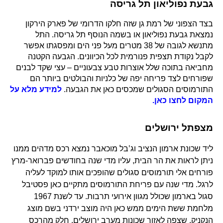
גבעת נפוליאון תל גריסה
בצד הצפוני של רמת גן שזה חלקו הדרומי של פארק הירקון
נמצאת גבעת נפוליאון או בשמה הנוסף תל גריסה. התל
מתנשא לגובה של 38 מטרים מעל פני הים ומפסגתו אפשר
לקבל נקודת תצפית פנורמית לכל הכיוונים. הגבעה הקטנה
מחביאה בתוכה שלל אוצרות טבע צבעוניים – עצי שקד לבנים
שפורחים לצד פריחה יפה של כלניות והבולטים ביותר הם
התורמוסים הסגולים שמכסים כאן את הגבעה.
למידע מלא על
המקום לחצו כאן.
מצפתל ירושלים
ליד שכונת ארמון הנציב וג’בל מוכאבר נמצא רכס מדהים ממנו
ניתן לראות את הר הבית, עליו מדי שנה בחודשים פברואר-מרץ
פורחים אלי תורמוסים סגולים שהופכים אותו למוקד לעליה
לרגל. מדי שנה עם פריחת התורמוסים מתקיים כאן פסטיבל
סגול בארמון שכולל מגוון אירועי תרבות. עד לשנת 1967
מלחמת ששת הימים ממש כאן היה מוצב ירדני בשם מוצג
הנקניק, שצפה לאזור שכונות מערב ירושלים. חלק מהרכס