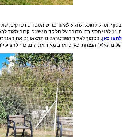
בסוף הטיילת תוכלו להגיע לאיזור בו יש מספר פודטרקים, שו
ה 15 לפני הספירה. מדובר על תל קדום ששוכן קרוב מאוד לרצועת הים עליו יש פריחה יפה בעונה, תצפית נהדרת על רצועת החוף וכמובן עתיקות –
לחצו כאן
. בסמוך לאיזור הפודטראקים תמצאו גם את האנדר
שלום הגליל, הנצחתו כאן כי אהב מאוד את הים.
כדי להגיע ל