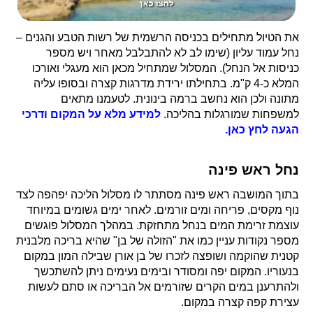
את הטיול מתחילים בכניסה הרשמית של רשות הטבע והגנים –
נחל עמוד עליון (שימו לב לא להתבלבל מאחר ויש מספר
כניסות אל הנחל). המסלול שמתחיל מכאן הוא מעגלי ואורכו
המלא כ-4 ק"מ. בתחילתו ירידת מדרגות קצרה ובסופו עליה
מתונה ולכן הוא נחשב ברמה בינונית. לטעמנו מתאים
למשפחות שמורגלות בהליכה.
למידע מלא על המקום ודרכי
הגעה לחץ כאן.
נחל ראש פינה
בתוך המושבה ראש פינה מסתתר לו מסלול הליכה יפהפה לצד
נוף מקסים, פריחה ומים זורמים. לאחר ימים גשומים במיוחד
עוצמת זרימת המים בנחל מתחזקת. במהלך המסלול פוגשים
מספר נקודות עניין כמו את "הזולה של בן" שהיא בריכה מלבנית
קטנית שהוקמה ושופצה לזכרו של בן אורן שבילה המון במקום
בנעוריו. המקום יפה ומסודר ובימים נעימים ניתן להשתכשך
ולהתרענן במים הקרים שזורמים אל הבריכה או סתם לעשות
עצירת קפה קצרה במקום.