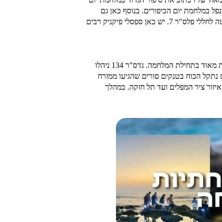
צין שריון בגדוד ונפל במלחמת יום הכיפורים. בנוסף כאן גם
הוקם חניון לילה לטובת השביליסטים של שביל הגולן. מכאן אפשר לצאת אל המקטע לכיוון דרום לבאבא אל-הווא או צפונה לכיוון אל רום ואנדרטה לחללי פלס"ר 7. יש כאן ספסלי פיקניק רבים
סיפור הגדוד במלחמת יום הכיפור הוא עוד סיפור גבורה שחשוב מאוד להכיר ולהנציח, גדס"ר 134 תגברו את גדוד השריון 179 שספג אבדות גדולות מאוד בתחילת המלחמה. גדס"ר 134 ניהלו
ק ישראלי אחד נפגע. בהמשך היום נתקל הכוח בטנקים סורים שהגיעו ממזרח
סורים. במשך 3 ימי הגדוד לחם בקרבות הבלימה בכל איזור ציר המפלים ועד תל חזקה. במהלך