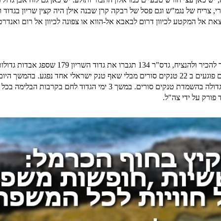
 הצפוני של האנדרטה יש טנק שרמן ותותח 122 מ"מ סורי, צריח של נגמ"ש וגם פסל של רבקה קרן שבנה אילן היה ק
קרב מול 30 טנקים סורים שהגיעו מכיוון דרום ועד מהרה מצאו עצמם פוגעים ב 22 טנקים סורים מבלי שאף טנ
וכאן כבר לצערנו היו אבדות קשות לכח הישראלי למרות ההצלחה הגדולה בהשמדת טנקים 