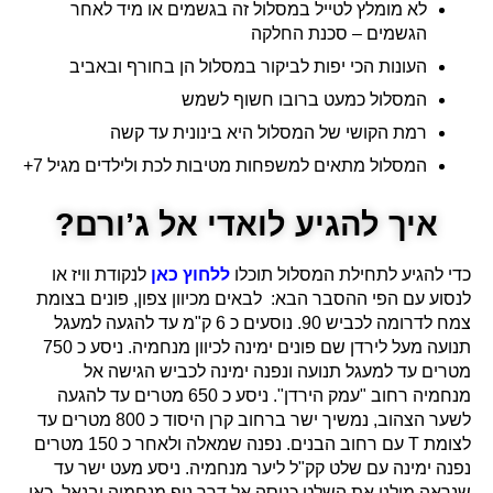
לא מומלץ לטייל במסלול זה בגשמים או מיד לאחר
הגשמים – סכנת החלקה
העונות הכי יפות לביקור במסלול הן בחורף ובאביב
המסלול כמעט ברובו חשוף לשמש
רמת הקושי של המסלול היא בינונית עד קשה
המסלול מתאים למשפחות מטיבות לכת ולילדים מגיל 7+
איך להגיע לואדי אל ג’ורם?
כדי להגיע לתחילת המסלול תוכלו
ללחוץ כאן
לנקודת וויז או
לנסוע עם הפי ההסבר הבא: לבאים מכיוון צפון, פונים בצומת
צמח לדרומה לכביש 90. נוסעים כ 6 ק"מ עד להגעה למעגל
תנועה מעל לירדן שם פונים ימינה לכיוון מנחמיה. ניסע כ 750
מטרים עד למעגל תנועה ונפנה ימינה לכביש הגישה אל
מנחמיה רחוב "עמק הירדן". ניסע כ 650 מטרים עד להגעה
לשער הצהוב, נמשיך ישר ברחוב קרן היסוד כ 800 מטרים עד
לצומת T עם רחוב הבנים. נפנה שמאלה ולאחר כ 150 מטרים
נפנה ימינה עם שלט קק"ל ליער מנחמיה. ניסע מעט ישר עד
שנראה מולנו את השלט כניסה אל דרך נוף מנחמיה יבנאל, כאן