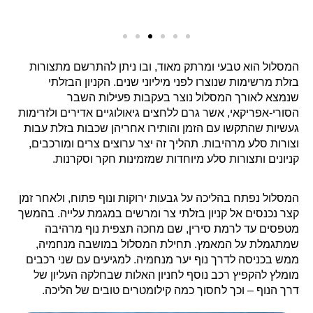
המסלול הוא טבעי ומרתק מאוד, ובו ניתן להתרשם מתצורות
בזלת מרשימות שנוצרו לפני מיליוני שנים. הקניון הבזלתי
שנמצא לאורך המסלול נוצר בעקבות פעילות השבר
הסורי‑אפריקאי, אשר גרם ללחצים גיאולוגיים אדירים ולזרימות
געשיות שהתקשו עם הזמן והותירו אחריהן שכבות בזלת עבות
וצורות סלע מרהיבות. תהליך זה יצר ערוצים צרים ומורכבים,
קניונים ותצורות סלע מיוחדות שמזמינות חקר וסקרנות.
המסלול נפתח בהליכה על גבעות ירוקות ונוף פתוח, ולאחר זמן
קצר נכנסים אל קניון בזלתי צר ומרשים במגמת עלייה. בהמשך
מטפסים עד לרמת סירין, שם מחכה תצפית נוף מרהיבה
שמתגמלת על המאמץ. תחילת המסלול במושבה מנחמיה,
ממש בכניסה לדרך נוף יער מנחמיה. למגיעים עם שני רכבים
מומלץ להקפיץ רכב נוסף לחניון האלות שבחלקה העליון של
דרך הנוף – וכך לחסוך כמה קילומטרים טובים של הליכה.