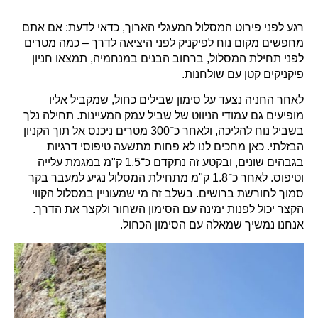
רגע לפני פירוט המסלול המעגלי הארוך, כדאי לדעת: אם אתם
מחפשים מקום נוח לפיקניק לפני היציאה לדרך – כמה מטרים
לפני תחילת המסלול, ברחוב הבנים במנחמיה, תמצאו חניון
פיקניקים קטן עם שולחנות.
לאחר החניה נצעד על סימון שבילים כחול, שמקביל אליו
מופיעים גם עמודי הניווט של שביל עמק המעיינות. תחילה נלך
בשביל נוח להליכה, ולאחר כ־300 מטרים ניכנס אל תוך הקניון
הבזלתי. כאן מחכים לנו לא פחות מתשעה טיפוסי דרגיות
בגבהים שונים, ובקטע זה נתקדם כ־1.5 ק"מ במגמת עלייה
וטיפוס. לאחר כ־1.8 ק"מ מתחילת המסלול נגיע למעבר בקר
סמוך לחורשת ברושים. בשלב זה מי שמעוניין במסלול הקווי
הקצר יכול לפנות ימינה עם הסימון השחור ולקצר את הדרך.
אנחנו נמשיך שמאלה עם הסימון הכחול.