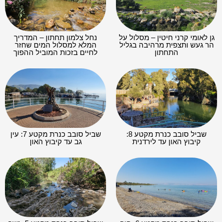
גן לאומי קרני חיטין – מסלול על
נחל צלמון תחתון – המדריך
הר געש ותצפית מרהיבה בגליל
המלא למסלול המים שחזר
התחתון
לחיים בזכות המוביל ההפוך
שביל סובב כנרת מקטע 8:
שביל סובב כנרת מקטע 7: עין
קיבוץ האון עד לירדנית
גב עד קיבוץ האון