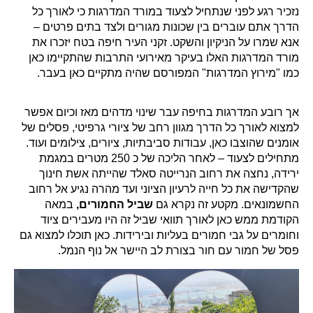
נזכיר רגע לפני שנתחיל לצעוד במורד המדרגות כי לאורך כל
הדרך אתם עוברים בין שכונות מגורים ולצד בתים פרטים –
אנא שמרו על הניקיון והשקט. זקני העיר חיפה בטח יזכרו את
מורד המדרגות האלו בעיקר מאירועי התרבות שהתקיימו כאן
כמו "מירוץ המדרגות" המפורסם שהיה מתקיים כאן בעבר.
אך רובע המדרגות בחיפה עבר שינוי מדהים מאז וכיום אפשר
למצוא לאורך כל הדרך מגוון רחב של ציורי גרפיטי, פסלים של
אומנים שהוצבו כאן, עבודות סביבתיות, ציורים, צילומים ועוד.
מתחילים לצעוד – לאחר הליכה של כ 250 מטרים במגמת
ירידה, נחצה את רחוב הנרייטה סאלד שהייתה אשת חינוך
שהקדישה את כל חייה לרעיון הציוני ועד מהרה נגיע אל רחוב
החשמונאים. מקטע זה נקרא גם
שביל החמורים,
במאה
הקודמת ממש כאן לאורך תוואי שביל זה היו מעבירים ציוד
וחומרים על גבי חמורים בעליות ובירידות. כאן תוכלו למצוא גם
פסל של חמור עם חור בצורת לב היישר אל נוף הנמל.