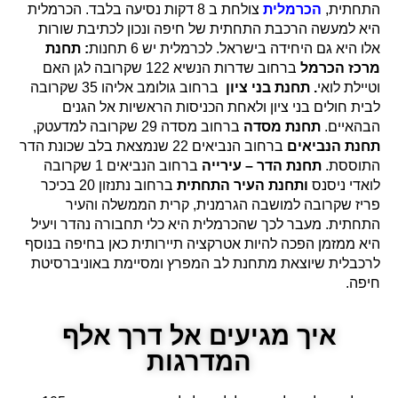
התחתית,
הכרמלית
צולחת ב 8 דקות נסיעה בלבד. הכרמלית
היא למעשה הרכבת התחתית של חיפה ונכון לכתיבת שורות
אלו היא גם היחידה בישראל. לכרמלית יש 6 תחנות
: תחנת
מרכז הכרמל
ברחוב שדרות הנשיא 122 שקרובה לגן האם
וטיילת לואי
. תחנת בני ציון
ברחוב גולומב אליהו 35 שקרובה
לבית חולים בני ציון ולאחת הכניסות הראשיות אל הגנים
הבהאיים.
תחנת מסדה
ברחוב מסדה 29 שקרובה למדעטק,
תחנת הנביאים
ברחוב הנביאים 22 שנמצאת בלב שכונת הדר
התוססת.
תחנת הדר – עירייה
ברחוב הנביאים 1 שקרובה
לואדי ניסנס
ותחנת העיר התחתית
ברחוב נתנזון 20 בכיכר
פריז שקרובה למושבה הגרמנית, קרית הממשלה והעיר
התחתית. מעבר לכך שהכרמלית היא כלי תחבורה נהדר ויעיל
היא ממזמן הפכה להיות אטרקציה תיירותית כאן בחיפה בנוסף
לרכבלית שיוצאת מתחנת לב המפרץ ומסיימת באוניברסיטת
חיפה.
איך מגיעים אל דרך אלף
המדרגות