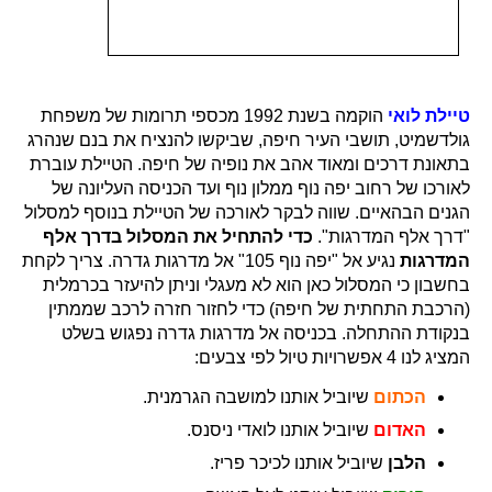
טיילת לואי
הוקמה בשנת 1992 מכספי תרומות של משפחת
גולדשמיט, תושבי העיר חיפה, שביקשו להנציח את בנם שנהרג
בתאונת דרכים ומאוד אהב את נופיה של חיפה. הטיילת עוברת
לאורכו של רחוב יפה נוף ממלון נוף ועד הכניסה העליונה של
הגנים הבהאיים. שווה לבקר לאורכה של הטיילת בנוסף למסלול
"דרך אלף המדרגות".
כדי להתחיל את המסלול בדרך אלף
המדרגות
נגיע אל "יפה נוף 105" אל מדרגות גדרה. צריך לקחת
בחשבון כי המסלול כאן הוא לא מעגלי וניתן להיעזר בכרמלית
(הרכבת התחתית של חיפה) כדי לחזור חזרה לרכב שממתין
בנקודת ההתחלה. בכניסה אל מדרגות גדרה נפגוש בשלט
המציג לנו 4 אפשרויות טיול לפי צבעים:
הכתום
שיוביל אותנו למושבה הגרמנית.
האדום
שיוביל אותנו לואדי ניסנס.
הלבן
שיוביל אותנו לכיכר פריז.