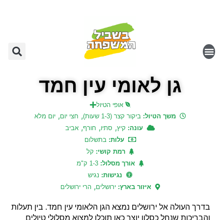
גן לאומי עין חמד
אופי הטיול
,
,
משך הטיול:
ביקור קצר (1-3 שעות)
חצי יום
יום מלא
,
,
,
עונה:
קיץ
סתיו
חורף
אביב
עלות:
בתשלום
רמת קושי:
קל
אורך מסלול:
1-3 ק"מ
נגישות:
נגיש
,
איזור בארץ:
ירושלים
הרי ירושלים
בדרך העולה אל ירושלים נמצא הגן הלאומי עין חמד. בין תעלות
והבריכות שנחל כסלון יוצר כאן תוכלו למצוא מסלולי טיולים