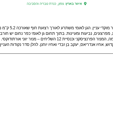
,
איזור בארץ:
צפון
כנרת טבריה והסביבה
בצד המערבי של הכנרת 
, מפרצונים, נביעות ומעיינות. בתוך תחום גן לאומי כפר נחום יש חורב
תל מקראי, חורבת כנסיית פטרוס הקדוש, כנסיה חדשה שהוקמה, המנזר הפרנציסקני
ש, אחיו אנדריאס, יעקב בן זבדי ואחיו יוחנן. להלן סדר נקודות העניין