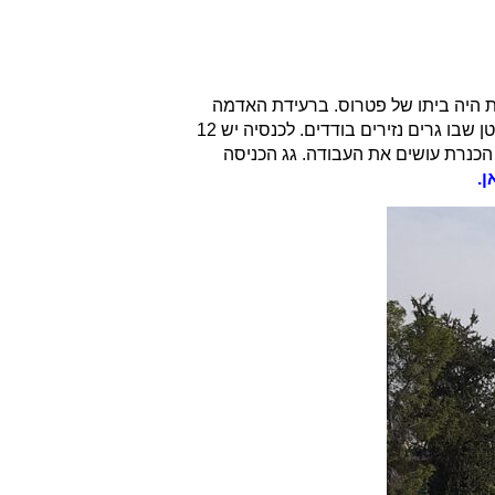
ית היה ביתו של פטרוס. ברעידת האדמה
שהתרחשה כאן בשנת 749 כפר נחום חרב (אותה רעידת אדמה שהחריבה גם את בית שאן). הכנסיה הוקמה ב 1931 ובה יש מנזר קטן שבו גרים נזירים בודדים. לכנסיה יש 12
ת הכנרת עושים את העבודה. גג הכניסה
ן.