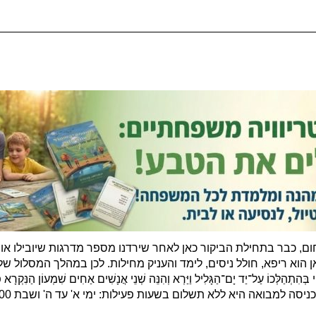
 כבר בתחילת הביקור כאן לאחר שירדנו מספר מדרגות שיובילו אותנו
ן הוא ריפא, חולל ניסים, לימד והעניק מחילות. לכן במהלך המסלול ש
ַד יָם־הַגָּלִיל וַיַּרְא וְהִנֵּה שְׁנֵי אֲנָשִׁים אַחִים שִׁמְעוֹן הַנִּקְרָא פֶטְרוֹס