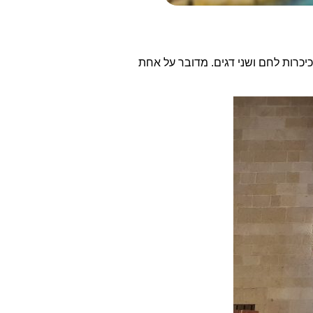
 כאן תוכלו לראות את הפסיפס המפורסם של נס הנצרות. כאן ניתן לראות את ישו נותן אוכל לאלפי מאמיניו כאשר יש בידו רק 5 כיכרות לחם ושני דגים. מדובר על אחת