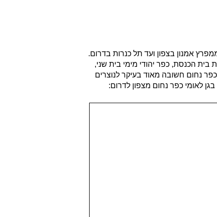
נמצא גן לאומי כפר נחום ובו יש מספר מוקדי עניין. הגן לאומי משתרע לאורך רצועת חוף שאורכה 5.2 ק"מ ממפרץ אמנון בצפון ועד תל כנרות בדרום.
ת בית הכנסת, כפר יהודי מימי בית שני,
 וכנסיית 12 השליחים – מנזר יווני אורתודוקסי. כפר נחום חשובה מאוד בעיקר לנוצרים
 בגן לאומי כפר נחום מצפון לדרום: