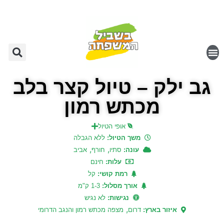
גב ילק – טיול קצר בלב
מכתש רמון
אופי הטיול
משך הטיול:
ללא הגבלה
,
,
עונה:
סתיו
חורף
אביב
עלות:
חינם
רמת קושי:
קל
אורך מסלול:
1-3 ק"מ
נגישות:
לא נגיש
,
איזור בארץ:
דרום
מצפה מכתש רמון והנגב הדרומי