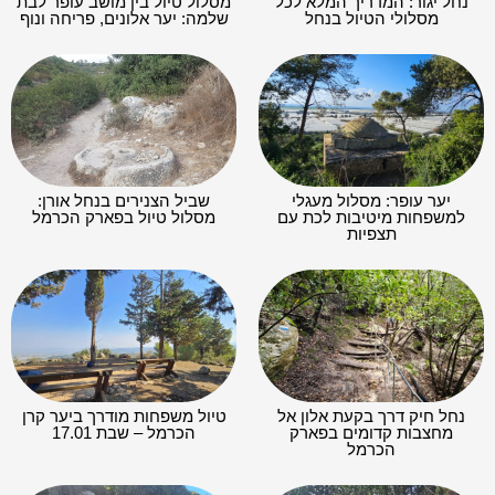
נחל יגור: המדריך המלא לכל
מסלול טיול בין מושב עופר לבת
מסלולי הטיול בנחל
שלמה: יער אלונים, פריחה ונוף
יער עופר: מסלול מעגלי
שביל הצנירים בנחל אורן:
למשפחות מיטיבות לכת עם
מסלול טיול בפארק הכרמל
תצפיות
נחל חיק דרך בקעת אלון אל
טיול משפחות מודרך ביער קרן
מחצבות קדומים בפארק
הכרמל – שבת 17.01
הכרמל