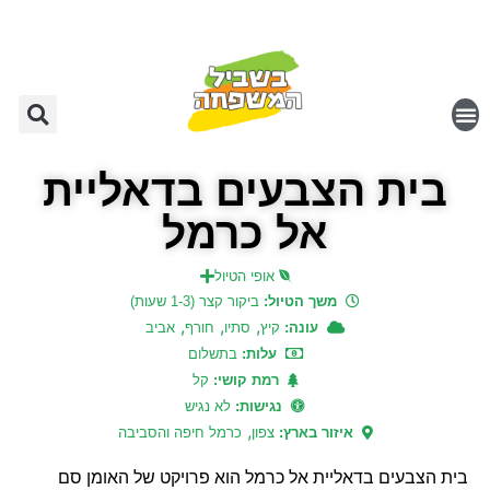
בית הצבעים בדאליית
אל כרמל
אופי הטיול
משך הטיול:
ביקור קצר (1-3 שעות)
,
,
,
עונה:
קיץ
סתיו
חורף
אביב
עלות:
בתשלום
רמת קושי:
קל
נגישות:
לא נגיש
,
איזור בארץ:
צפון
כרמל חיפה והסביבה
בית הצבעים בדאליית אל כרמל הוא פרויקט של האומן סם