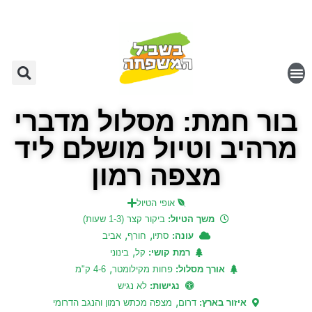
בור חמת: מסלול מדברי
מרהיב וטיול מושלם ליד
מצפה רמון
אופי הטיול
משך הטיול:
ביקור קצר (1-3 שעות)
,
,
עונה:
סתיו
חורף
אביב
,
רמת קושי:
קל
בינוני
,
אורך מסלול:
פחות מקילומטר
4-6 ק"מ
נגישות:
לא נגיש
,
איזור בארץ:
דרום
מצפה מכתש רמון והנגב הדרומי