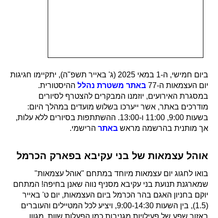
ביום חמישי, ה-1 במאי 2025 (ג' באייר תשפ"ה), יתקיימו חגיגות
יום העצמאות ה-77
באתר משטרת נהלל
ההיסטורית.
במסגרת האירועים, יוזמנו המבקרים להצטרף לסיורים
מודרכים באתר, אשר ייערכו בשלוש מועדים במהלך היום:
בשעות 9:00, 11:00 ו-13:00. ההשתתפות בסיורים ללא עלות,
אך מותנית בהרשמה מראש
באתר
הרישמי.
אוהל עצמאות של בני עקיבא בפארק הכרמל
בואו לחגוג יום עצמאות מיוחד במתחם "אוהל עצמאות"
שמארגנת תנועת בני עקיבא מסניף נווה שאנן בחיפה! המתחם
יוקם בחניון האגם בהר הכרמל ביום העצמאות, יום ט' באייר
(1.5), בין השעות 9:00-14:30, ויציע לכל המטיילים והעוברים
באזור שפע של פעילויות מגניבות כמו הפעלות שוות, מגוון