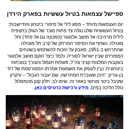
ספיישל עצמאות בטיול עששיות בפארק הירדן
יום העצמאות מיוחד – מסע לילי אל סיפורי ביטחון והתיישבות:
בטיול העששיות שלנו נגלה צד פחות מוכר של הגולן בתצפית
לילית מרהיבה אל מושב אלמגור (המכונה גם אל פחד) ותל
מוטילה. נשתף את הסיפור המרתק של קרב תל מוטילה
שהתרחש ב-1951, מאבק על הזכות להשתמש בשטחים
המפורזים שבין ישראל לסוריה. נלמד כיצד הוקם מושב אלמגור
בעקבות המלצות קציני צה"ל, פעולות תגמול והצורך בנוכחות
ביטחונית. נבין לעומק את משמעות אמרתו המפורסמת של דוד
בן-גוריון: "היכן שעוברת המחרשה, שם יעבור הגבול" – עיקרון
שקיבל ביטוי מוחשי באזור זה. שימו לב: חלק קטן מהמסלול
כולל הליכה במים.
מידע ורכישת כרטיסים כאן.