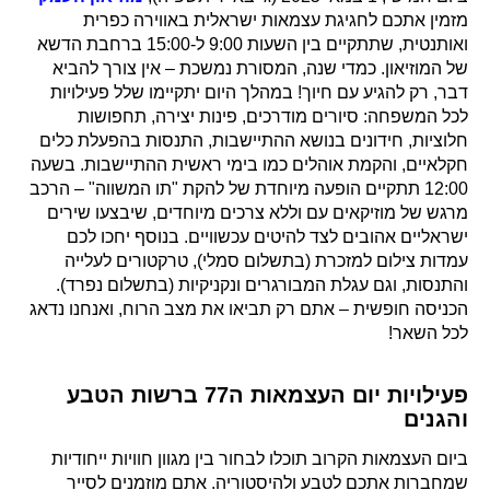
מזמין אתכם לחגיגת עצמאות ישראלית באווירה כפרית
ואותנטית, שתתקיים בין השעות 9:00 ל-15:00 ברחבת הדשא
של המוזיאון. כמדי שנה, המסורת נמשכת – אין צורך להביא
דבר, רק להגיע עם חיוך! במהלך היום יתקיימו שלל פעילויות
לכל המשפחה: סיורים מודרכים, פינות יצירה, תחפושות
חלוציות, חידונים בנושא ההתיישבות, התנסות בהפעלת כלים
חקלאיים, והקמת אוהלים כמו בימי ראשית ההתיישבות. בשעה
12:00 תתקיים הופעה מיוחדת של להקת "תו המשווה" – הרכב
מרגש של מוזיקאים עם וללא צרכים מיוחדים, שיבצעו שירים
ישראליים אהובים לצד להיטים עכשוויים. בנוסף יחכו לכם
עמדות צילום למזכרת (בתשלום סמלי), טרקטורים לעלייה
והתנסות, וגם עגלת המבורגרים ונקניקיות (בתשלום נפרד).
הכניסה חופשית – אתם רק תביאו את מצב הרוח, ואנחנו נדאג
לכל השאר!
פעילויות יום העצמאות ה77 ברשות הטבע
והגנים
ביום העצמאות הקרוב תוכלו לבחור בין מגוון חוויות ייחודיות
שמחברות אתכם לטבע ולהיסטוריה. אתם מוזמנים לסייר