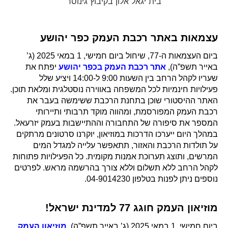
בית יגאל אלון בקיבוץ גינוסר
עצמאות באתר רכבת העמק כפר יהושע
ביום העצמאות ה-77, שיחול ביום חמישי, 1 במאי 2025 (ג’
באייר תשפ”ה),
אתר רכבת העמק בכפר יהושע
יפתח את
שעריו לקהל הרחב בין השעות 9:00 ל-14:00 ויציע שלל
פעילויות חינמיות לכל המשפחה באווירה נוסטלגית ומלאת תוכן.
האתר ההיסטורי שוכן בתחנת הרכבת ששימשה בעבר את
רכבת העמק המפורסמת, ומהווה מוקד תרבותי ותיירותי
המספר את סיפורה של התחבורה וההתיישבות בעמק יזרעאל.
במהלך היום ייערכו הדרכות במוזיאון, יוקרנו סרטונים מרתקים
על תולדות הרכבת והאזור, תתאפשר עלייה למגדל המים
המרשים, ותוצג תערוכת אמנות מקומית. כל הפעילויות פתוחות
לקהל הרחב ללא תשלום וללא צורך בהרשמה מראש. לפרטים
נוספים ניתן לפנות בטלפון 04-9014230.
מוזיאון העמק חוגג 77 למדינת ישראל!
ביום חמישי, 1 במאי 2025 (ג’ באייר תשפ”ה),
מוזיאון העמק