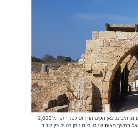
גן לאומי קיסריה הוא אחד מאתרי המורשת המרשימים והמבוקשים בישראל, המשלב היסטוריה, ארכיאולוגיה, טבע ונופי ים מרהיבים. כאן הקים הורדוס לפני יותר מ־2,000
במשך מאות שנים. כיום ניתן לטייל בין שרידי