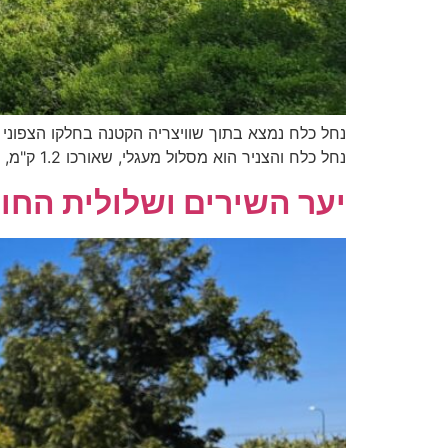
נחל כלח נמצא בתוך שוויצריה הקטנה בחלקו הצפוני ש
נחל כלח והצניר הוא מסלול מעגלי, שאורכו 1.2 ק"מ, הוא מוצל ברובו ובמהלכו תגיעו את נקודת העניין העיקרית שבו – הצניר. הצניר הוא סלע מקומר שצורתו מזכירה […]
יער השירים ושלולית החו