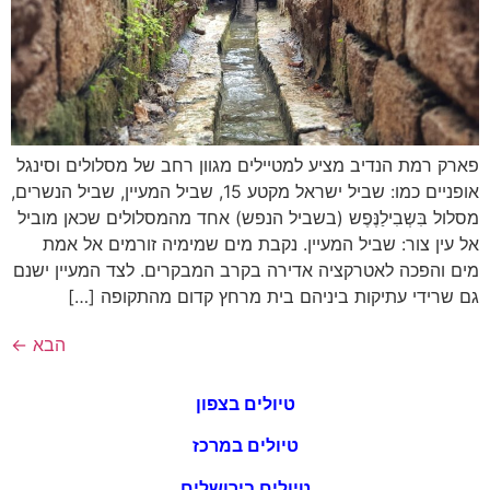
פארק רמת הנדיב מציע למטיילים מגוון רחב של מסלולים וסינגל
אופניים כמו: שביל ישראל מקטע 15, שביל המעיין, שביל הנשרים,
מסלול בִּשְבִילַנֶּפֶש (בשביל הנפש) אחד מהמסלולים שכאן מוביל
אל עין צור: שביל המעיין. נקבת מים שמימיה זורמים אל אמת
מים והפכה לאטרקציה אדירה בקרב המבקרים. לצד המעיין ישנם
גם שרידי עתיקות ביניהם בית מרחץ קדום מהתקופה […]
הבא
←
טיולים בצפון
טיולים במרכז
טיולים בירושלים