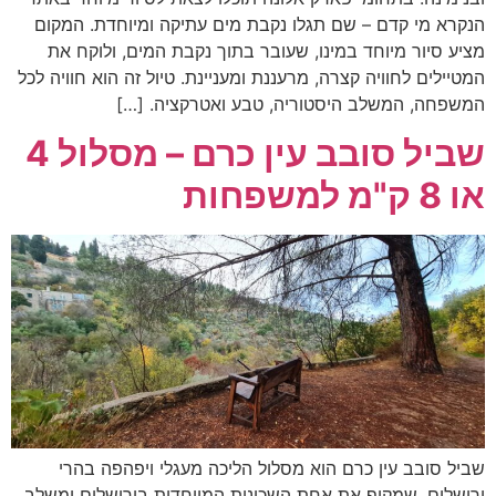
הנקרא מי קדם – שם תגלו נקבת מים עתיקה ומיוחדת. המקום
מציע סיור מיוחד במינו, שעובר בתוך נקבת המים, ולוקח את
המטיילים לחוויה קצרה, מרעננת ומעניינת. טיול זה הוא חוויה לכל
המשפחה, המשלב היסטוריה, טבע ואטרקציה. […]
שביל סובב עין כרם – מסלול 4
או 8 ק"מ למשפחות
שביל סובב עין כרם הוא מסלול הליכה מעגלי ויפהפה בהרי
ירושלים, שמקיף את אחת השכונות המיוחדות בירושלים ומשלב