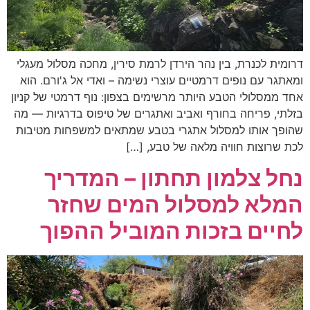
דרומית לכנרת, בין נהר הירדן לרמת סירין, מחכה מסלול מעגלי
ומאתגר עם נופים דרמטיים עוצרי נשימה – ואדי אל ג'ורם. הוא
אחד ממסלולי הטבע היותר מרשימים בצפון: נוף דרמטי של קניון
בזלתי, פריחה בחורף ואביב ואתגרים של טיפוס בדרגיות — מה
שהופך אותו למסלול אתגרי בטבע שמתאים למשפחות מטיבות
לכת שרוצות חוויה מלאה של טבע, […]
נחל צלמון תחתון – המדריך
המלא למסלול המים שחזר
לחיים בזכות המוביל ההפוך