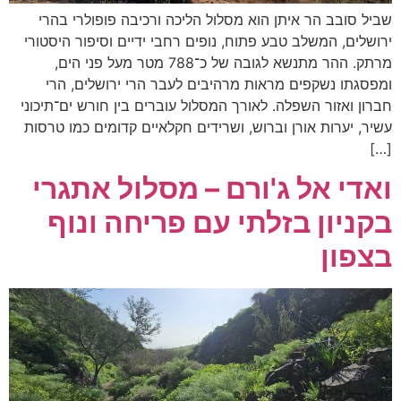
שביל סובב הר איתן הוא מסלול הליכה ורכיבה פופולרי בהרי
ירושלים, המשלב טבע פתוח, נופים רחבי ידיים וסיפור היסטורי
מרתק. ההר מתנשא לגובה של כ־788 מטר מעל פני הים,
ומפסגתו נשקפים מראות מרהיבים לעבר הרי ירושלים, הרי
חברון ואזור השפלה. לאורך המסלול עוברים בין חורש ים־תיכוני
עשיר, יערות אורן וברוש, ושרידים חקלאיים קדומים כמו טרסות
[…]
ואדי אל ג'ורם – מסלול אתגרי
בקניון בזלתי עם פריחה ונוף
בצפון