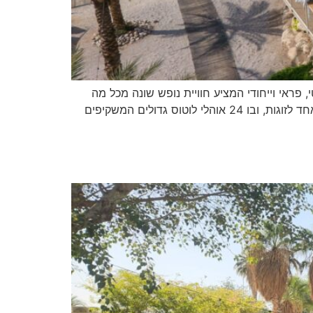
תנטי, פראי וייחודי המציע חוויית נופש שונה מכל מה
שאתם מכירים, תוך שמירה על עקרונות הקיימות והתחברות לטבע. המתחם כולל שני אזורים נפרדים – אחד למשפחות ואחד לזוגות, ובו 24 אוהלי לוטוס גדולים המשקיפים