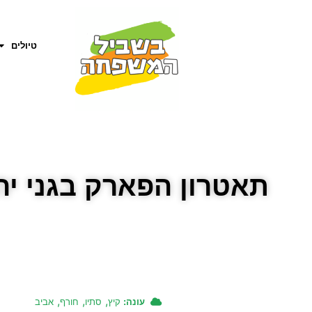
טיולים
תאטרון הפארק בגני י
,
,
,
עונה:
קיץ
סתיו
חורף
אביב