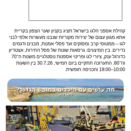
קהילת אספני הלגו בישראל תציג בקניון שער הצפון בקריית
אתא מגוון עצום של יצירות מקוריות שנבנו מעשרות אלפי לבני
לגו – ממטוסי קרב ומסוקים ועד פסלי אמנות, מבנים ודגמים
נדירים. בין המיצגים: גרסאות שונות של פסל החירות, אצטדיון
כדורגל ענק, ציורי לגו ופריטי אספנות נוסטלגיים משנות ה־70
וה־80. התערוכה תתקיים ביום חמישי, 30.7.26 בין השעות
10:00–18:00 והכניסה חופשית.