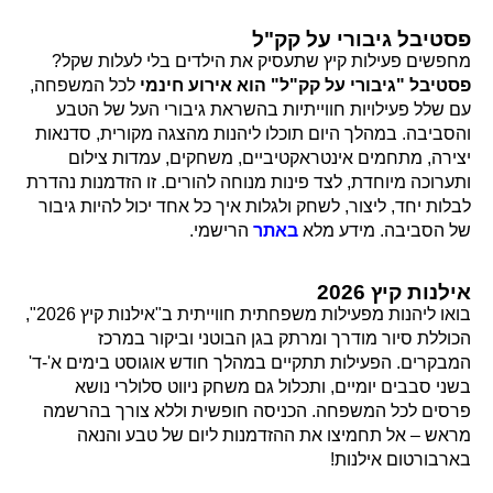
פסטיבל גיבורי על קק"ל
מחפשים פעילות קיץ שתעסיק את הילדים בלי לעלות שקל?
פסטיבל "גיבורי על קק"ל" הוא אירוע חינמי
לכל המשפחה,
עם שלל פעילויות חווייתיות בהשראת גיבורי העל של הטבע
והסביבה. במהלך היום תוכלו ליהנות מהצגה מקורית, סדנאות
יצירה, מתחמים אינטראקטיביים, משחקים, עמדות צילום
ותערוכה מיוחדת, לצד פינות מנוחה להורים. זו הזדמנות נהדרת
לבלות יחד, ליצור, לשחק ולגלות איך כל אחד יכול להיות גיבור
של הסביבה. מידע מלא
באתר
הרישמי.
אילנות קיץ 2026
בואו ליהנות מפעילות משפחתית חווייתית ב"אילנות קיץ 2026",
הכוללת סיור מודרך ומרתק בגן הבוטני וביקור במרכז
המבקרים. הפעילות תתקיים במהלך חודש אוגוסט בימים א'-ד'
בשני סבבים יומיים, ותכלול גם משחק ניווט סלולרי נושא
פרסים לכל המשפחה. הכניסה חופשית וללא צורך בהרשמה
מראש – אל תחמיצו את ההזדמנות ליום של טבע והנאה
בארבורטום אילנות!