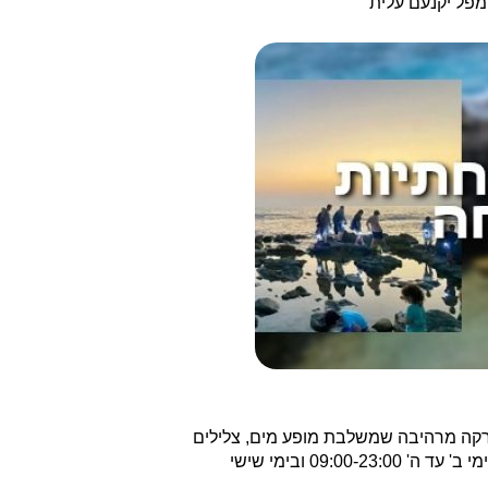
המפל יקנעם עלית
מזרקה מרהיבה שמשלבת מופע מים, צלילים
וצבעים משתנים. יש כאן סילוני מים ואוויר והיא לגמרי מוקד משיכה וגולת הכותרת העיקרית של הפארק. שעות הפעילות של הפארק: ימי ב' עד ה' 09:00-23:00 ובימי שישי