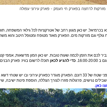
זרקות לרחצה בפארק חי העמק - פארק עירוני עפולה
כרמיאל. יש כאן מגוון רחב של אטרקציות לכל גילאי המשפחה, תוכלו
ף וגם מזרקות מים. הפארק מאוד מטופח ומטופל היטב והוא משתרע על פנ
 ביאליק יעביר לכם את הזמן לכמה שעות טובות. יש כאן המון מדשאות, אמפי
כדי להגיע לכאן
תוכלו לרשום בוויז: פארק הבנים
בנקודה בה נחל הקישון נשפך אל מפרץ חיפה הוקם פארק על פני שטח של 33 דונם. הפארק מוגדר כפ
ילים נגישים, פרגולות פוזרו לצורך הצללה, הוספת פינות ישיבה, שי
ו כאן.