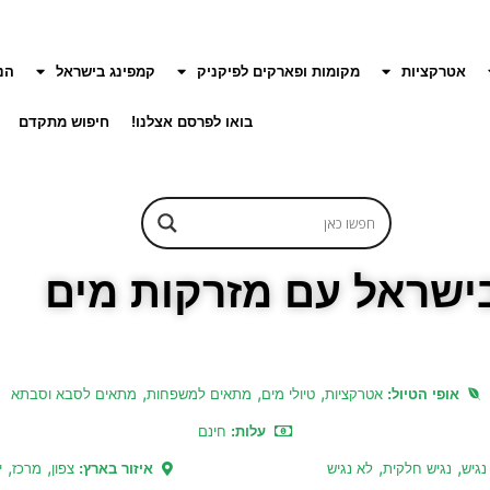
אטרקציות
מקומות ופארקים לפיקניק
קמפינג בישראל
הנ
בואו לפרסם אצלנו!
חיפוש מתקדם
ישראל עם מזרקות מים
,
,
,
אופי הטיול:
אטרקציות
טיולי מים
מתאים למשפחות
מתאים לסבא וסבתא
עלות:
חינם
,
,
,
,
נגיש
נגיש חלקית
לא נגיש
איזור בארץ:
צפון
מרכז
י