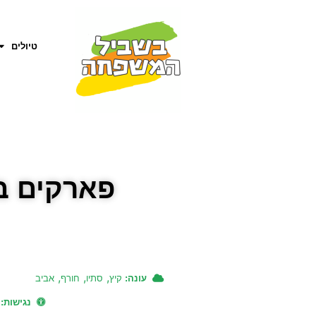
טיולים
פארקים ב
,
,
,
עונה:
קיץ
סתיו
חורף
אביב
נגישות: