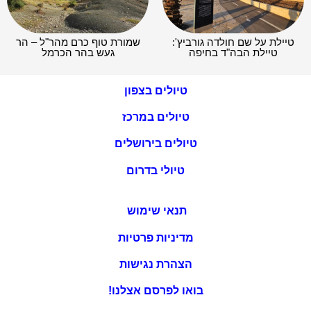
מניעת אלימות במשפחה
שימו לב כי המידע המפורסם באתר זה הוא בגדר המלצה בלבד,
השימוש במידע הוא באחריות הקורא ועל דעתו בלבד. לפני כל
יציאה לטיול מומלץ לבדוק את תנאי השטח ומזג האוויר באיזור. כל
הרשום באתר בלשון זכר מתייחס לכל המגדרים והמינים.
© בשביל המשפחה 2026