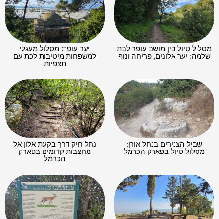
חורבת כרך: מסלול פריחה
גינת הפרפרים במשתלות יגור:
משפחתי בכרמל
חוויה מרהיבה לכל גיל
נחל גלים: מסלול בלב הכרמל
ספייס נשר כרמל: קאנטרי
מהאוניברסיטה ועד לטירת
ומתחם בילוי בצפון
כרמל
רשת משחקיות פעלטון
משחקיית Planet Play
הרפתקה בחלל סינמול חיפה