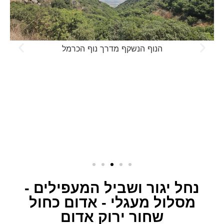
שחור ירוק אדום
מסלול מעגלי, אורכו 8.2 ק"מ בדרגת קושי קשה, חלקו הראשון
במגמת עליה בתוך תוואי נחל יגור וחלקו השני במגמת ירידה
בנחל המעפילים – ניתן לעשות הפוך לבחירתכם. בתחילת
המסלול ממש בסמוך לעגלת הקפה נגיע אל צומת שבילים
שחור אדום. כאן נבחר באדום שילווה אותנו עד לסיום המסלול.
מתחילת המסלול נצעד כ 320 מטרים במקטע חשוף לשמש
המטפס על שלוחה שמיד אחריה נגיע אל צומת שבילים כחול
אדום, כאן נמשיך עם האדום אל תוך הנחל.