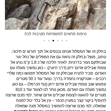
שמאלה, למי מכם שרוצה להמשיך במסלול פונה שמאלה
בצורה חדה עם השביל השחור שנקרא גם
שביל הדרוזים
.
בשלב זה נתחיל לצעוד במגמת ירידה כ 1.4 ק"מ על השביל
השחור עד להגעה לחניון לילה בית השומר שנמצא על
דרך נוף
הכרמל
וזה מקום מצוין לעשות עצירה למנוחה. לאחר המנוחה
ננפנה שמאלה עם סימון שבילים ירוק כ 100 מטרים על כביש
עפר רחב –
דרך נוף הכרמל
. מיד נגיע לצומת שבילים ונחזור
להליכה על סימון שבילים שחור. מכאן יש לנו ירידה של כ 1.4
ק"מ אל מול נוף המפרץ בין חורש ים תיכוני חלקו מוצל עד
להגעה לצומת דרכים שחור אדום כחול. כאן נפנה שמאלה עם
סימון שבילים כחול – שביל השעורה ונצעד כ 200 מטרים עד
לצומת שבילים כחול אדום. כאן נפנה עם האדום עד להגעה
לחניון שם ממתין לנו הרכב.
כדי להגיע לתחילת
המסלול תוכלו
ללחוץ
כאן
לנקודת וויז.