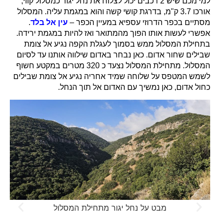
למי מכם שיש 2 רכבים יכול לצלוח את נחל יגור כמסלול קווי,
אורכו 3.7 ק"מ, בדרגת קושי קשה והוא במגמת עליה. המסלול
מסתיים בכפר הדרוזי עספיא במעיין הכפר –
עין אל בלד
.
אפשרי לעשות אותו הפוך מהמתואר ואז להיות במגמת ירידה.
בתחילת המסלול ממש בסמוך לעגלת הקפה נגיע אל צומת
שבילים שחור אדום. כאן נבחר באדום שילווה אותנו עד לסיום
המסלול. מתחילת המסלול נצעד כ 320 מטרים במקטע חשוף
לשמש המטפס על שלוחה שמיד אחריה נגיע אל צומת שבילים
כחול אדום, כאן נמשיך עם האדום אל תוך הנחל.
מבט על נחל יגור מתחילת המסלול