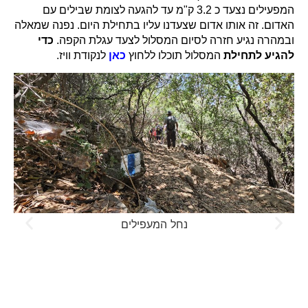
מעגלי - אדום ירוק שחור כחול
אדום
מסלול מעגלי, אורכו 7 ק"מ בדרגת קושי קשה, חלקו הראשון
במגמת עליה בתוואי נחל יגור וחלקו השני במגמת ירידה בדרך
היערן. בתחילת המסלול ממש בסמוך לחניון לילה נגיע אל צומת
שבילים שחור אדום. כאן נבחר באדום שילווה אותנו עד לסיום
המסלול. מתחילת המסלול נצעד כ 320 מטרים במקטע חשוף
לשמש עד להגעה לצומת שבילים כחול אדום ושביל ישראל, כאן
נמשיך עם האדום. נמשיך לצעוד עוד כ 300 מטרים עד להגעה
לצומת שבילים נוספת של כחול אדום, גם כאן נמשיך עם
האדום.
מחלק זה נכנס לפארק אשדות יגור לתוואי נחל יגור. בחלק זה
של המסלול אנחנו נכנסים אל תוך חורש ים תיכוני, טחוב, מוצל
ובחלק זה נחווה גם את המפלים של נחל יגור שבחלקם נעזר
בדרגיות. לאחר הליכה של כ 1.8 ק"מ נגיע אל צומת שבילים
אדום ירוק (דרך היערן) – כאן נפנה שמאלה עם סימון שבילים
ירוק. הערה שחשוב לציין – ישנם 2 פניות בסימון שבילים ירוק