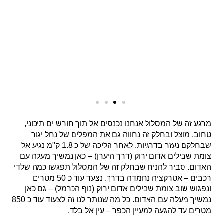
מרגע זה של המסלול אנחנו נכנסים אל תוך חורש ים תיכוני,
טחוב, מוצל ובחלק זה נחווה גם את המפלים של נחל יגור
שבחלקם נעזר בדרגיות. לאחר הליכה של כ 1.8 ק"מ נגיע אל
צומת שבילים אדום ירוק (דרך היערן) – כאן נמשיך מעלה עם
האדום. סביר להניח שבחלק זה של המסלול תפגשו כמה שלדי
רכבים – אטרקציה נחמדה בדרך. נצעד עוד כ 50 מטרים
ונפגוש שוב צומת שבילים אדום ירוק (נוף הכרמל) – גם כאן
נמשיך מעלה עם האדום. כל מה שנותר לנו זה לצעוד עוד כ 850
מטרים עד להגעה למעיין הכפר – עין אל בלד.
מעיין
עין אל בלד
נובע בשולי היישוב הדרוזי עוספיא, המים
מוזרמים על ידי צינור מתוך הקיר ישירות אל בריכת בטון גדולה
שגודלה 5*5 מטר אליה ניתן להיכנס בעזרת 3 מדרגות. סביב
הבריכה ישנם פינות ישיבה תחת עצי הזית שפזורים כאן וזה
מקום נהדר אם תרצו לעשות בו פיקניק או לפתוח פק"ל קפה
בסיום הטיול – מידע מפורט על המעיין
לחצו כאן
.
כדי להגיע
לתחילת
המסלול תוכלו ללחוץ
כאן
לנקודת וויז.
כדי להגיע
לסוף
המסלול תוכלו לרשום בוויז: עין אל בלד עוספיא.