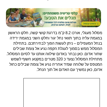
מטפס לאורכו של נחל יגור כ 1.8 בסימון אדום עד להגעה
לצומת שבילים אדום ירוק – דרך נוף הכרמל. בשלב זה נפנה
ימינה ונצעד כ 2.9 ק"מ חשופים לשמש, מישוריים לאורכה של
דרך הנוף. בסופם נגיע אל חניון לילה שביל ישראל שבו אפשר
לעשות עצירת מנוחה לפני הירידה. נצעד עם סימון שבילים
שחור ושביל ישראל לכיוון יגור – זהו שביל המעפילים.
נחל המעפילים קרוי על שם פעולת הפלמ"ח הנועזת מ-1945,
שבה שוחררו מאות עולים ממחנה המעצר בעתלית והוברחו
דרך נחל זה בדרכם לחופש. השם הוענק לנחל במקום שמו