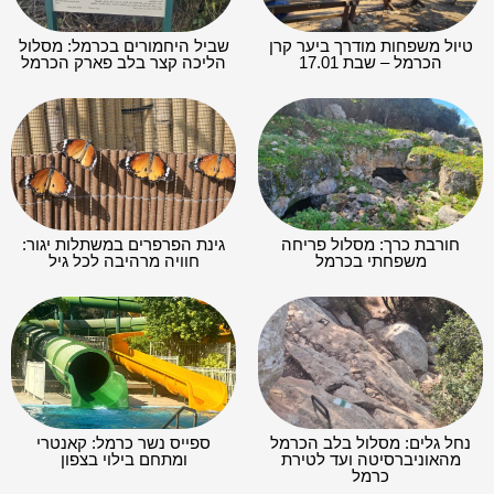
גשר הקישון: פארק הקישון
מעיינות בחיפה והסביבה
החדש בחיפה
טיילת על שם חולדה גורביץ':
שמורת טוף כרם מהר"ל – הר
טיילת הבה"ד בחיפה
געש בהר הכרמל
טיולים בצפון