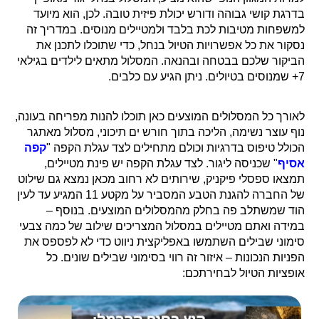
בדרגת קושי גבוהה ודורש יכולת פיזית טובה. לכן, הוא מיועד
למשפחות מטיבות לכת בלבד ולמטיילים מנוסים. במדריך זה
נסקור את כל אפשרויות הטיול בנחל, כדי שתוכלו לתכנן את
הביקור שלכם בבטחה ובהנאה. המסלול מתאים לילדים בגילאי
7+ שמנוסים בטיולים. ניתן הגיע עם כלבים.
לאורך כל המסלולים המוצעים כאן תוכלו להנות מפריחה בעונה,
נוף עוצר נשימה, הליכה בתוך חורש ים תיכוני, מסלול מאתגר
הכולל טיפוס בדרגיות וכולם מתחילים לצד עגלת הקפה "
קפה
אסיף
" שכניסה ליגור. לצד עגלת הקפה יש פינת מטיילים,
תמצאו ספסלי פיקניק, שירותים לא רחוב מכאן נמצא גם שילוט
של החברה להגנת הטבע המסביר על מקטע 11 המגיע עד לעין
הוד שמשתלב פה בחלק מהמסלולים המוצעים. בנוסף –
במידה ואתם מטיילים במסלול המצריכים שילוב של כמה צבעי
סימוני שבילים השתמשו באפליקצית ניווט כדי לא לפספס את
הפניות הנכונות – איזור זה רווי בסימוני שבילים שונים. כל
אופציות הטיול לבחירתכם: