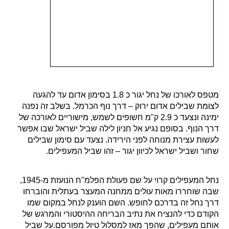
הקודם כדי להנציח את נתיב הבריחה ההיסטורי והמרגש של
אותם מעפילים, שהפך מאז למסלול טיול מפורסם.על שביל
המפעילים נצעד כ 3.2 ק"מ עד להגעה לצומת שבילים עם
האדום. זה אותו אדום שצעדנו עליו בתחילת היום. נפנה שמאלה
ובמהרה נגיע חזרה לסיום המסלול לצעד עגלת הקפה.
כדי
להגיע לתחילת
המסלול תוכלו ללחוץ
כאן
לנקודת וויז.
נחל המעפילים
נחל יגור ודרך היערן - מסלול