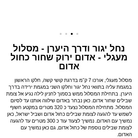
בטווח של כ 50 מטרים אחת מהשניה – שימו לב כי אתם פונים
בפניה הנכונה (במידה והגעתם לפניה שהיא על
דרך נוף
הכרמל
, דרך עפר רחבה חזרו אחורנית).
על דרך היערן נרדה כ 3.5 ק"מ, שימו לב לא לפספס כאן את
סימון השבילים עד להגעה לצומת שבילים שחור ירוק. כאן נפנה
עם השחור שמאלה להליכה קצרה של כ 70 מטר עד לצומת
שבילים שחור כחול אדום – כאן נפנה שמאלה עם הכחול –
שביל השעורה. נצעד כ 200 מטרים בכחול עד לצומת שבילים
כחול אדום. כאן נפנה עם האדום עד להגעה לחניון שם ממתין
לנו הרכב.
כדי להגיע לתחילת
המסלול תוכלו ללחוץ
כאן
לנקודת וויז.
עגלות קפה ב: כרמל חיפה והסביבה
אפשרויות לינה ב: כרמל חיפה והסביבה