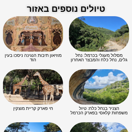
שביל הצנירים בנחל אורן:
נחל חיק דרך בקעת אלון אל
מסלול טיול בפארק הכרמל
מחצבות קדומים בפארק
הכרמל
טיול משפחות מודרך ביער קרן
שביל היחמורים בכרמל: מסלול
הכרמל – שבת 17.01
הליכה קצר בלב פארק הכרמל