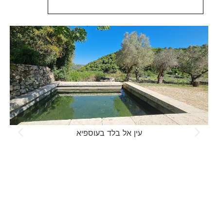
עין אל בלד בעוספיא
נחל יגור ושביל הדרוזים -
מסלול מעגלי - אדום שחור
כחול אדום
מסלול מעגלי, אורכו 7 ק"מ בדרגת קושי קשה, חלקו הראשון
במגמת עליה בתוך תוואי נחל יגור וחלקו השני במגמת ירידה
עם הפנים אל נוף מפרץ חיפה. בתחילת המסלול ממש בסמוך
לעגלת הקפה נגיע אל צומת שבילים שחור אדום. כאן נבחר
באדום שילווה אותנו עד לסיום המסלול. מתחילת המסלול נצעד
כ 320 מטרים במקטע חשוף לשמש המטפס על שלוחה שמיד
אחריה נגיע אל צומת שבילים כחול אדום, כאן נמשיך עם
האדום אל תוך הנחל.