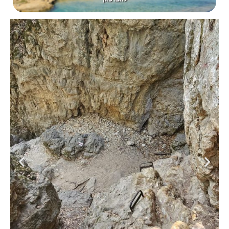
טיפוס מתאים למשפחות מטיבות לכת
בחלק זה של המסלול אנחנו נכנסים אל תוך חורש ים תיכוני,
טחוב, מוצל ובחלק זה נחווה גם את המפלים של נחל יגור
שבחלקם נעזר בדרגיות. לאחר הליכה של כ 1.8 ק"מ נגיע אל
צומת שבילים אדום ירוק (דרך היערן) – כאן נמשיך מעלה עם
האדום. סביר להניח שבחלק זה של המסלול תפגשו כמה שלדי
רכבים – אטרקציה נחמדה בדרך. נצעד עוד כ 50 מטרים
ונפגוש שוב צומת שבילים אדום ירוק (נוף הכרמל) – גם כאן
נמשיך מעלה עם האדום. מכאן נותר לנו לצעוד עוד כ 810
מטרים עד להגעה לצומת שבילים אדום שחור. למי מכם שרוצה
להוסיף ביקור קצר במעיין הכפר – עין אל בלד יכול לפנות