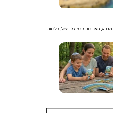
וכלו למצוא את מרכז המבקרים של חוות דרך התבלינים. מעל 700 תבלינים, צמחי מרפא, תערובות גורמה לבישול, חליטות