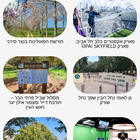
פארק אקסטרים בלב תל אביב:
חורשת הפאולינות בנצר סירני
פארק OPA! SKYFIELD
גן לאומי נחל רובין שפך נחל
מסלול שביל פרחי הבר –
שורק
חורבת דייר ומצפור אילן יער
ראש העין