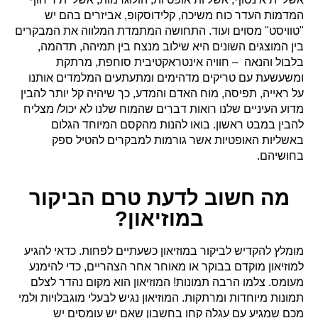
המדמות העדר כוח משיכה, קלידוסקופ, אביזרים בהם יש
"טוויסט" מסוים ועוד. התחושה המתמדת המלווה את המבקרים
בין המוצגים השונים היא שילוב מנצח בין תמיהה, תדהמה,
בלבול והנאה – חוויה אינטראקטיבית סוחפת, מרתקת
ומשעשעת עם טריקים מדהימים ומתעתעים המלמדים אותנו
על ראייה, תפיסה, מוח האדם והמדע, כך שיהיה קל יותר להבין
מדוע העיניים שלנו רואות דברים שהמוח שלנו לא יכול/ מצליח
להבין במבט ראשון. בואו להנות מהקסם המיוחד הגלום
באשליות האופטיות אשר גורמות למבקרים להטיל ספק
בחושיהם.
מה חשוב לדעת טרם הביקור
במוזיאון?
מומלץ להקדיש לביקור במוזיאון כשעתיים לפחות. כדאי להגיע
למוזיאון מוקדם בבוקר או מאוחר אחר הצהריים, כדי להימנע
מעומס. צלמו הרבה תמונות! המוזיאון הוא מקום נהדר לצלם
תמונות מיוחדות ומרתקות. המוזיאון נגיש לבעלי מוגבלויות ולמי
מכם שמגיע עם עגלה קחו בחשבון שאם יש עומסים יש