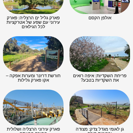
אולפן הקסם
פארק גליל ים הרצליה: פארק
עירוני עם שפע של אטרקציות
לכל הגילאים
פריחת השקדיות: איפה רואים
חורשת דרזנר ומערות אפקה –
את השקדיות בטבע?
אקו פארק גלילות
גן לאומי מגדל צדק: מצודה
פארק עירוני הרצליה ושלולית