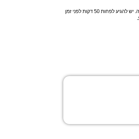
במתחם האירוע תיהנו מאווירה ספורטיבית וקהילתית, הכוללת: כיבוד קל למסיימים, מוזיקה מלווה, אזורי מנוחה מוצלים ותחנות שתייה. יש להגיע לפחות 50 דקות לפני זמן