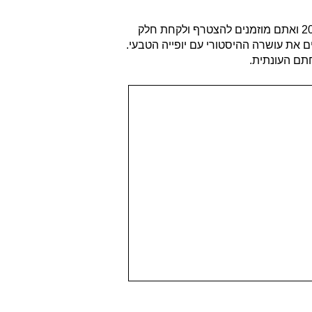
מרוץ הכלניות 2025 למען החטופים במסגרת אירועי דרום בלב. המרוץ מתקיים בפארק שרשרת נחל גרר ביום שישי 14 בפרואר 2025 ואתם מוזמנים להצטרף ולקחת חלק
 את עושרה ההיסטורי עם יופייה הטבעי.
חתם העונתית.