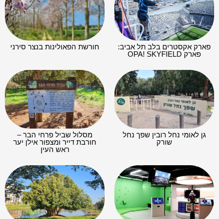
פארק אקסטרים בלב תל אביב:
חורשת הפאולינות בנצר סירני
פארק OPA! SKYFIELD
גן לאומי נחל רובין שפך נחל
מסלול שביל פרחי הבר –
שורק
חורבת דייר ומצפור אילן יער
ראש העין