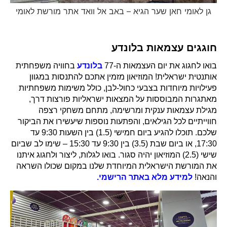
גן לאומי חאן שער הגיא – באב אל וואד אתר מורשת לאומי
חוגגים עצמאות בלונדע
בואו לחגוג את יום העצמאות ה-77
בלונדע
בחוויה משפחתית
אותנטית ישראלית! המוזיאון מזמין אתכם להתנסות במגוון
פעילויות מיוחדות בצבעי כחול-לבן, כולל משימות משפחתיות
מאתגרות המבוססות על המצאות ישראליות פורצות דרך,
מגילת עצמאות ענקית ומרשימה, מתחם משחקי רצפה
חווייתיים לכל הגילאים, והפתעות נוספות שיעשירו את הביקור
שלכם. תוכלו להגיע ביום חמישי (1.5) בין השעות 9:30 עד
17:30, או ביום שבת (3.5) בין 9:30 עד 15:30 – שימו לב שביום
שישי (2.5) המוזיאון יהיה סגור. בואו לגלות, ליצור ולחגוג איתנו
את המורשת הישראלית המיוחדת שלנו במקום שכולו השראה
והנאה!
למידע מלא באתר הרישמי.