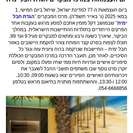
ביום העצמאות ה-77 למדינת ישראל, שיחול ביום חמישי, 1
במאי 2025 (ג’ באייר תשפ”ה), מרכז המבקרים "
הגדת חבל
ימית
" שבמושב דקל מזמין אתכם למסע מרגש בעקבות אחד
הפרקים הייחודיים בתולדות ההתיישבות הישראלית. במהלך
הביקור, שיארך כשעה ורבע ומתאים למבקרים מגיל 9 ועד 99,
תוכלו לצפות בסרט קצר הפותח צוהר להקמת היישובים באזור
חבל ימית – התיישבות שנרקמה ברוח ציונית עזה ונגד כל
הסיכויים. לאחר מכן, תועבר הדרכה במרכז המבקרים הכוללת
סיפורים אישיים ועדויות חיות ממי שחיו ופעלו במקום, ולסיום
יוקרן סרט נוסף שבו משתפים תושבי החבל לשעבר את
זיכרונותיהם האישיים. הסיורים יצאו בשעות 09:00, 10:30,
12:00 ו-13:30, וההשתתפות מותנית בתיאום מראש בטלפון
054-6668856.