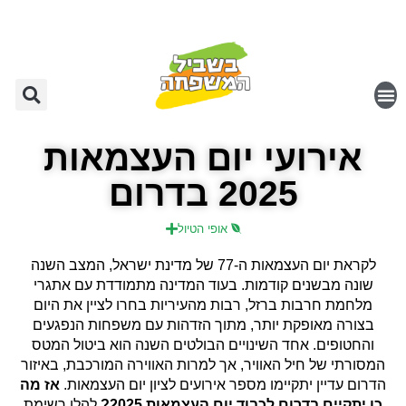
אירועי יום העצמאות
2025 בדרום
אופי הטיול
לקראת יום העצמאות ה-77 של מדינת ישראל, המצב השנה
שונה מבשנים קודמות. בעוד המדינה מתמודדת עם אתגרי
מלחמת חרבות ברזל, רבות מהעיריות בחרו לציין את היום
בצורה מאופקת יותר, מתוך הזדהות עם משפחות הנפגעים
והחטופים. אחד השינויים הבולטים השנה הוא ביטול המטס
המסורתי של חיל האוויר, אך למרות האווירה המורכבת, באיזור
הדרום עדיין יתקיימו מספר אירועים לציון יום העצמאות.
אז מה
כן יתקיים בדרום לכבוד יום העצמאות 2025?
להלן רשימת