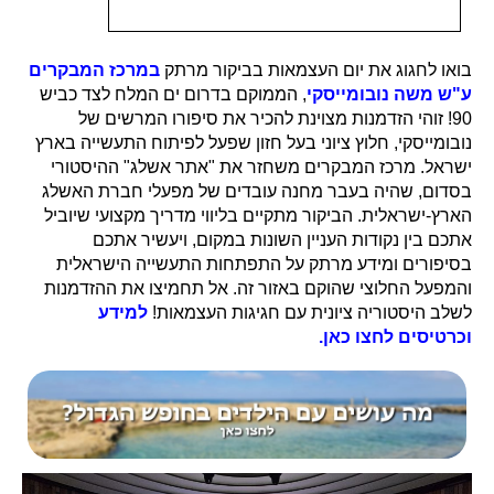
בואו לחגוג את יום העצמאות בביקור מרתק
במרכז המבקרים
ע"ש משה נובומייסקי
, הממוקם בדרום ים המלח לצד כביש
90! זוהי הזדמנות מצוינת להכיר את סיפורו המרשים של
נובומייסקי, חלוץ ציוני בעל חזון שפעל לפיתוח התעשייה בארץ
ישראל. מרכז המבקרים משחזר את "אתר אשלג" ההיסטורי
בסדום, שהיה בעבר מחנה עובדים של מפעלי חברת האשלג
הארץ-ישראלית. הביקור מתקיים בליווי מדריך מקצועי שיוביל
אתכם בין נקודות העניין השונות במקום, ויעשיר אתכם
בסיפורים ומידע מרתק על התפתחות התעשייה הישראלית
והמפעל החלוצי שהוקם באזור זה. אל תחמיצו את ההזדמנות
לשלב היסטוריה ציונית עם חגיגות העצמאות!
למידע
וכרטיסים לחצו כאן.