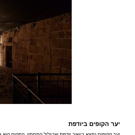
יער הקופים ביודפת
יער הקופים נמצא בישוב יודפת שבגליל התחתון. המקום הוא גן