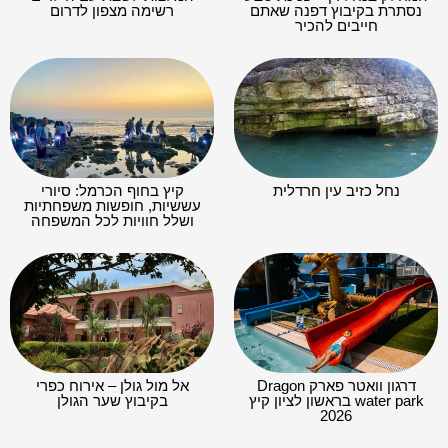
נסתרת בקיבוץ דפנה שאתם
רשימה מצפון לדרום
חייבים להכיר
נחל כזיב עין חרדלית
קיץ בחוף הכרמל: סיורי
עששיות, חופשות משפחתיות
ושלל חוויות לכל המשפחה
דרגון וואטר פארק Dragon
אל מול גולן – אירוח כפרי
water park בראשון לציון קיץ
בקיבוץ שער הגולן
2026