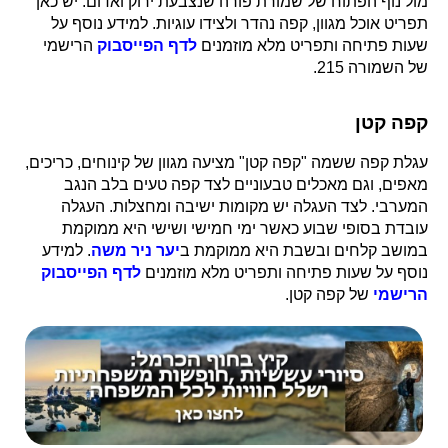
מול נוף הפתוח של שמורת פורה שנצבעת ירוק ואדום. יש כאן
תפריט אוכל מגוון, קפה נהדר ולצידו עוגיות. למידע נוסף על
שעות פתיחה ותפריט מלא מוזמנים
לדף הפייסבוק
הרישמי
של השמורה 215.
קפה קטן
עגלת קפה ששמה "קפה קטן" מציעה מגוון של קינוחים, כריכים,
מאפים, וגם מאכלים טבעוניים לצד קפה טעים בלב הנגב
המערבי. לצד העגלה יש מקומות ישיבה ומחצלות. העגלה
עובדת בסופי שבוע כאשר ימי חמישי ושישי היא ממוקמת
במושב קלחים ובשבת היא ממוקמת ב
יער ניר משה
. למידע
נוסף על שעות פתיחה ותפריט מלא מוזמנים
לדף הפייסבוק
הרישמי
של קפה קטן.