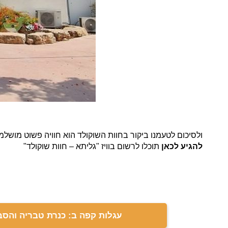
ולסיכום לטעמנו ביקור בחוות השוקולד הוא חוויה פשוט מושלמ
להגיע לכאן
תוכלו לרשום בוויז "גליתא – חוות שוקולד"
עגלות קפה ב: כנרת טבריה והסב