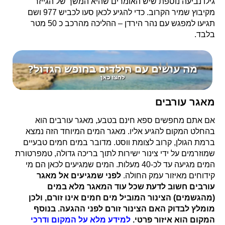
גילו נביעה נוספת שיש האומרים שהיא המשך של הגייזר
מקיבוץ שמיר הקרוב. כדי להגיע לכאן סעו לכביש 977 ושם
תגיעו למפגש עם נהר הירדן – ההליכה מהרכב כ 50 מטר
בלבד.
מאגר עורבים
אם אתם מחפשים ספא חינם בטבע, מאגר עורבים הוא
בהחלט המקום להגיע אליו.
מאגר המים המיוחד הזה נמצא
ברמת הגולן, קרוב לצומת ווסט. מדובר במים חמים טבעיים
שמוזרמים על ידי צינור ישירות לתוך בריכה גדולה, טמפרטורת
המים מגיעה עד לכ-40 מעלות. המים שמגיעים לכאן הם מי
קידוחים מאיזור עמק החולה.
לפני שמגיעים אל מאגר
עורבים חשוב לדעת שכל עוד המאגר מלא במים
(מהגשמים) הצינור המוביל מים חמים אינו זורם, ולכן
מומלץ לבדוק האם הצינור זורם לפני ההגעה. בנוסף
המקום הוא איזור פרטי.
למידע מלא על המקום ודרכי