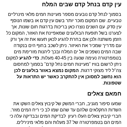
עין קדם בנחל קדם שבים המלח
בסמוך לנחל קדם נובעים מספר מעיינות חמים מלאי מינרליים
טבעיים. שם המקום מוכר יותר בשם עין קדם או בשמו הנוסף
עין סדק. עם השנים נוצרו כאן בריכות בדרגות חום שונות, אך
לצערנו בשל תופעת הבולענים שמאפיינת את האזור, המקום כל
הזמן משתנה ולכן אם בחרת להגיע לכאן תעשו את זה אך ורק
עם מדריך שמכיר את האיזור. ניתן לשכב בחוף הים בנקודה
שבה המים נשפכים אל ים המלח ובכך ליהנות מזרימת מים
בטמפרטורה נעימה שנעה בין 40-45 מעלות.
כדי להגיע
למקום
ניתן לרשום בוויז "מעיינות חמים נחל קדם" בסמוך למחסום
צה"ל ליד מצוקי דרגות.
המקום נמצא באזור בולענים לכן
הוא נחשב למסוכן אין להתקרב כאשר יש התראות על
שטפונות.
חמאם צאלים
שמעו סיפור מגניב, חברי המשק של קיבוץ צאלים השקו את
השדות החקלאים שלהם עד שהם שמו לב כי ריח המים מוזר.
חברי קיבוץ צאלים העלו רעיון לבדיקת המים ובבדיקה עלה כי
המים הם בטמפרטורה של 37 מעלות והם מלאי מינירלים.