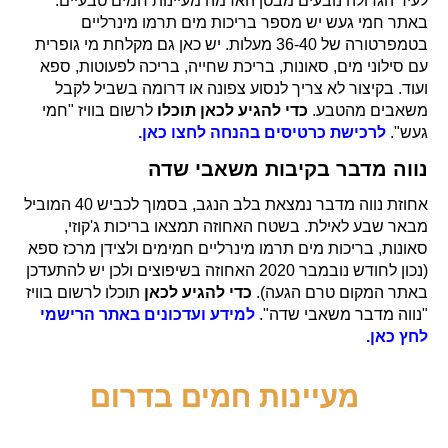
לעיר הגדולה נובעים מבטן האדמה מעיינות חמים טבעיים.
באתר חמי געש יש מספר בריכות מים תרמו מינרליים
בטמפרטורה של 36-40 מעלות. יש כאן גם מקלחת מי גופרית
עם סילוני מים, סאונות, בריכת שחייה, בריכה לפעוטות, ספא
ועוד. בקיצור לא צריך לנסוע צפונה או דרומה בשביל לקבל
משאבים מהטבע.
כדי להגיע לכאן תוכלו
לרשום בוויז "חמי
געש".
לרכישת כרטיסים בהנחה לחצו כאן.
נווה מדבר בקיבות משאבי שדה
אחוזת נווה מדבר נמצאת בלב הנגב, בסמוך לכביש 40 המוביל
מבאר שבע לאילת. בשטח האחוזה תמצאו בריכות ג'קוזי,
סאונות, בריכות מים תרמו מינרליים חמימים ולצידן מרכז ספא
(נכון לחודש נובמבר 2020 האחוזה בשיפוצים ולכן יש להתעדכן
באתר המקום טרם הגעה).
כדי להגיע לכאן
תוכלו לרשום בוויז
"נווה מדבר משאבי שדה".
למידע ועדכונים באתר הרישמי
לחץ כאן.
מעיינות חמים בדרום