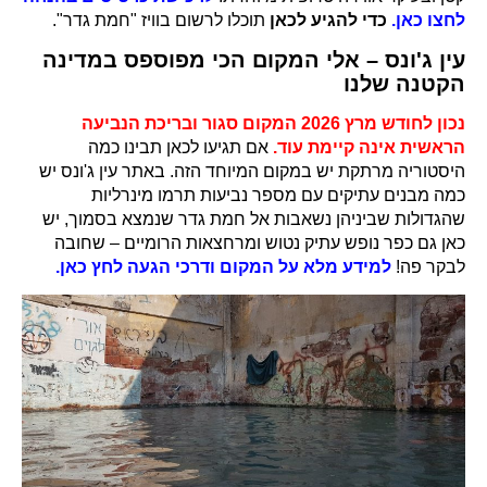
לחצו כאן.
כדי להגיע לכאן
תוכלו לרשום בוויז "חמת גדר".
עין ג'ונס – אלי המקום הכי מפוספס במדינה
הקטנה שלנו
נכון לחודש מרץ 2026 המקום סגור ובריכת הנביעה
הראשית אינה קיימת עוד.
אם תגיעו לכאן תבינו כמה
היסטוריה מרתקת יש במקום המיוחד הזה. באתר עין ג'ונס יש
כמה מבנים עתיקים עם מספר נביעות תרמו מינרליות
שהגדולות שביניהן נשאבות אל חמת גדר שנמצא בסמוך, יש
כאן גם כפר נופש עתיק נטוש ומרחצאות הרומיים – שחובה
לבקר פה!
למידע מלא על המקום ודרכי הגעה לחץ כאן.