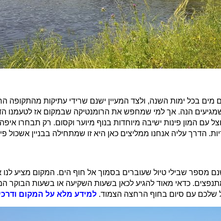
מים מים בכל ימות השנה, ולצד המעיין ישנם שרידי עתיקות מהתקופה 
שמגיעים הנה. אך למי שמחפש את הרומנטיקה שבמקום אז לטעמנו הד
דקות שעוברת בתוך יער מוצל עם המון פינות ישיבה מיוחדות בנוף מיוער וקסום. רק ת
ות. הדרך עליה אנחנו ממליצים כאן היא זו שמתחילה בבניין אשכול פי
שנם מספר שבילי טיול שעוברים בסמוך אל חוף הים. המקום מציע לנ
ם המתנפצים. כדאי מאוד להגיע לכאן בשעות השקיעה או בשעות הבוקר 
ול שלכם עם סיום בחוף הרחצה הצמוד.
למידע מלא על המקום ודרכי 