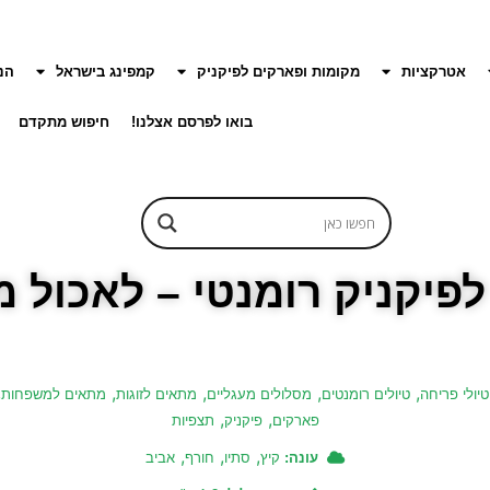
אטרקציות
מקומות ופארקים לפיקניק
קמפינג בישראל
הנ
בואו לפרסם אצלנו!
חיפוש מתקדם
פיקניק רומנטי – לאכול מ
,
,
,
,
,
טיולי פריחה
טיולים רומנטים
מסלולים מעגליים
מתאים לזוגות
מתאים למשפחות
,
,
פארקים
פיקניק
תצפיות
,
,
,
עונה:
קיץ
סתיו
חורף
אביב