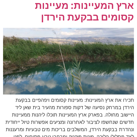
ארץ המעיינות: מעיינות
קסומים בבקעת הירדן
תכירו את ארץ המעיינות: מעיינות קסומים ויפהפיים בבקעת
הירדן במרחק נסיעה של דקות ספורות מהעיר בית שאן ליד
היישוב מחולה. בפארק ארץ המעיינות תוכלו ליהנות ממעיינות
חדשים שנחשפו לציבור לאחרונה ומציעים אפשרות טיול ייחודית
ונהדרת בבקעת הירדן, המשלבים בריכות מים טבעיות ומרעננות
לצד מסלולי הליכה, פינות פיקניק ומרחבי טבע פתוחים. לפני