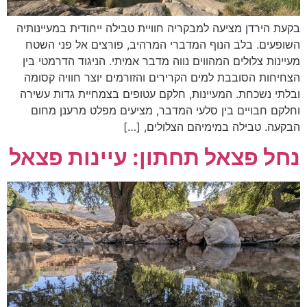
בקעת הירדן מציעה למבקריה חוויית טבילה ייחודית במעיינותיה
השופעים. בלב הנוף המדברי המרהיב, פורצים אל פני השטח
מעיינות צלולים המהווים נווה מדבר אמיתי. הניגוד הדרמטי בין
הצחיחות הסובבת למים הקרירים והזורמים יוצר חוויה קסומה
ובלתי נשכחת. המעיינות, חלקם עטופים בצמחיית גדות עשירה
וחלקם חבויים בין סלעי המדבר, מציעים מפלט מרענן מחום
הבקעה. טבילה במימיהם הצלולים, […]
נחל פצאל תחתון: עיינות פצאל