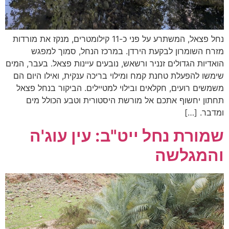
נחל פצאל, המשתרע על פני כ-11 קילומטרים, מנקז את מורדות
מזרח השומרון לבקעת הירדן. במרכז הנחל, סמוך למפגש
הואדיות הגדולים זנניר ורשאש, נובעים עיינות פצאל. בעבר, המים
שימשו להפעלת טחנת קמח ומילוי בריכה ענקית, ואילו היום הם
משמשים רועים, חקלאים ובילוי למטיילים. הביקור בנחל פצאל
תחתון יחשוף אתכם אל מורשת היסטורית וטבע הכולל מים
ומדבר. […]
שמורת נחל ייט"ב: עין עוג'ה
והמגלשה