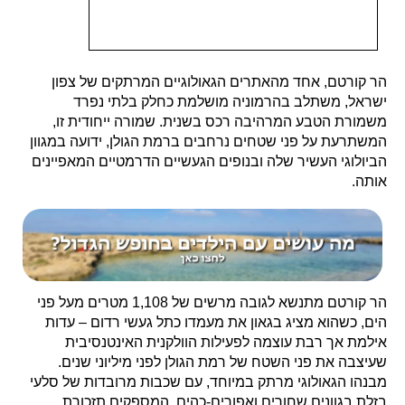
הר קורטם, אחד מהאתרים הגאולוגיים המרתקים של צפון
ישראל, משתלב בהרמוניה מושלמת כחלק בלתי נפרד
משמורת הטבע המרהיבה רכס בשנית. שמורה ייחודית זו,
המשתרעת על פני שטחים נרחבים ברמת הגולן, ידועה במגוון
הביולוגי העשיר שלה ובנופים הגעשיים הדרמטיים המאפיינים
אותה.
הר קורטם מתנשא לגובה מרשים של 1,108 מטרים מעל פני
הים, כשהוא מציג בגאון את מעמדו כתל געשי רדום – עדות
אילמת אך רבת עוצמה לפעילות הוולקנית האינטנסיבית
שעיצבה את פני השטח של רמת הגולן לפני מיליוני שנים.
מבנהו הגאולוגי מרתק במיוחד, עם שכבות מרובדות של סלעי
בזלת בגוונים שחורים ואפורים-כהים, המספקים תזכורת