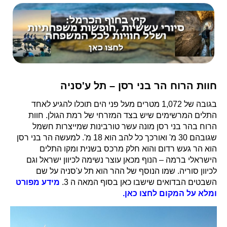
חוות הרוח הר בני רסן – תל ע'סניה
בגובה של 1,072 מטרים מעל פני הים תוכלו להגיע לאחד
התלים המרשימים שיש בצד המזרחי של רמת הגולן. חוות
הרוח בהר בני רסן מונה עשר טורבינות שמייצרות חשמל
שגובהם 30 מ' ואורכך כל להב הוא 18 מ'. למעשה הר בני רסן
הוא הר געש רדום והוא חלק מרכס בשנית ומקו התלים
הישראלי ברמה – הנוף מכאן עוצר נשימה לכיוון ישראל וגם
לכיוון סוריה. שמו הנוסף של ההר הוא תל ע'סניה על שם
השבטים הבדואים שישבו כאן בסוף המאה ה 3.
מידע מפורט
ומלא על המקום לחצו כאן.