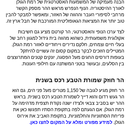
הבנה מעמיקה של המשמעות האסטרטגית של רמת הגולן
לאורך ההיסטוריה. הנוף הנפרש מראש ההר מספק הקשר
מרחבי לסיפורי העבר וההווה של האזור, ומאפשר למבקר להבין
טוב יותר את המציאות הגאופוליטית המורכבת של חבל ארץ זה.
לצד ערכו הנופי והאסטרטגי, הר קורטם מציע גם חשיבות
אקולוגית משמעותית, כשהוא מהווה בית גידול למגוון רחב של
בעלי חיים וצמחים, חלקם נדירים וייחודיים לאזור רמת הגולן.
המטיילים הזוכים לבקר במקום קסום זה עשויים להיתקל
בעופות דורסים החגים מעל הפסגה, יונקים קטנים המתרוצצים
בין הסלעים, ובעושר בוטני המשתנה עם חילופי העונות.
הר חוזק שמורת הטבע רכס בשנית
הר חוזק מגיע לגובה של 1,150 מטרים מעל פני הים, גם הוא
הר געש רדום והוא דייך לשמורת הטבע רכס בשנית. בראש
ההר יש בסביב צבאי ולצידו ישנה נקודת תצפית מדהימה על
רמת הגולן. אם הגעתם לפה בתקופת הסתיו תפגשו כאן את
פריחת הסתווניות והחלמוניות, בתקופת האביב את אירוס
הגולן.
למידע מפורט ומלא על המקום לחצו כאן.