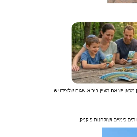
להגיע אל ביר א-שגום ששם אותרו שרידי כפר שהיה ניסיון להתיישבות עצמאית במאה ה 19. לא רחוק מכאן יש את מעיין ביר א-שגום שלצידו יש
ים כימיים ושולחנות פיקניק.