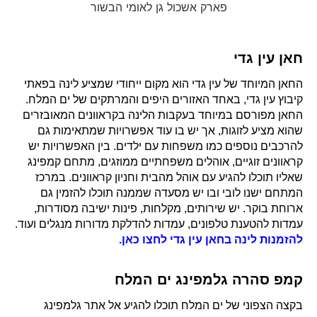
פארק אשכול גן לאומי הבשור
חאן עין גדי
החאן המיוחד של עין גדי הוא מקום ייחודי שמציע לינה בפאתי
קיבוץ עין גדי, באחד האזורים היפים והמרתקים של ים המלח.
החאן מפורסם במיוחד בעקבות הלינה בקראוונים המאובזרים
שהוא מציע לזוגות, אך יש בו עוד אפשרויות שמתאימות גם
להרכבים נוספים כמו משפחות עם ילדים. בין האפשרויות יש
קראוונים זוגיים, אוהלים משפחתיים ממוזגים, מתחם קמפינג
שאליו תוכלו להגיע עם אוהל מהבית וחניון קראוונים. במרכז
המתחם ישנו לובי ובו יש מסעדה שממנה תוכלו להזמין גם
ארוחת בוקר. יש שירותים, מקלחות, פינות ישיבה מסודרות,
עמדות להטענת טלפונים, עמדות להדלקת מדורות מנגלים ועוד.
להזמנות לינה בחאן עין גדי לחצו כאן.
קמפ סהרה גלמפינג ים המלח
בקצה הצפוני של ים המלח תוכלו להגיע אל אתר גלמפינג