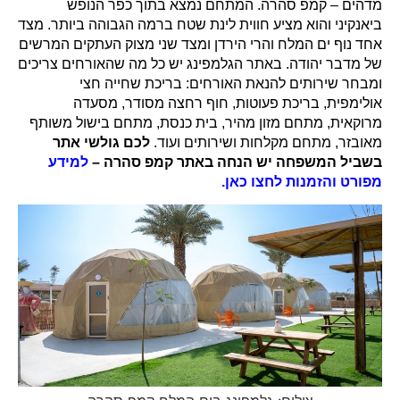
מדהים – קמפ סהרה. המתחם נמצא בתוך כפר הנופש
ביאנקיני והוא מציע חווית לינת שטח ברמה הגבוהה ביותר. מצד
אחד נוף ים המלח והרי הירדן ומצד שני מצוק העתקים המרשים
של מדבר יהודה. באתר הגלמפינג יש כל מה שהאורחים צריכים
ומבחר שירותים להנאת האורחים: בריכת שחייה חצי
אולימפית, בריכת פעוטות, חוף רחצה מסודר, מסעדה
מרוקאית, מתחם מזון מהיר, בית כנסת, מתחם בישול משותף
מאובזר, מתחם מקלחות ושירותים ועוד.
לכם גולשי אתר
בשביל המשפחה יש הנחה באתר קמפ סהרה –
למידע
מפורט והזמנות לחצו כאן.