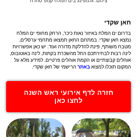
צילום: גלמפינג בים המלח קמפ סהרה
חאן שקדי
בדרום ים המלח באיזור נאות כיכר, הרחק מחופי ים המלח
נמצא חאן שקדי. במתחם החאן תמצאו מתחמי ערסלים,
מטבח משותף, פינת להדלקת מדורה ועוד. יש כאן אפשרויות
לינה רבות לבחירתכם החל מהשכרת בקתות, לינה באוטובוס,
אוהלים קבוצתיים או הקמת אוהלים פרטיים. למידע מלא על
המקום תוכלו למצוא
באתר
הרישמי של חאן שקדי.
חזרה לדף אירועי ראש השנה
לחצו כאן