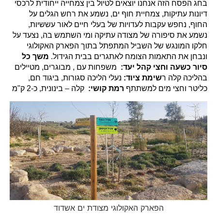
בחג הפסח הזה אנחנו יוצאים לטיול בין צמחייה ייחודית לרכסי
דיונות עתיקות, צמחיית חוף ים, נשמע את רחש הגלים על
החוף, נחפש עקבות לעדויות של בעלי חיים לאור עששיות,
נשמע את סיפורה של מצודה עתיקה ומי השתמש בה, נצעד על
חלקו המונגש של השביל המתפתל בתוך הפארק האקולוגי
ונבחן את התאמות הצומח לאתגרים בבית הגידול.
משך כל
סיור כשעה וחצי
קהל יעד:
משפחות עם , מבוגרים, מטיילים
בהליכה קלה ר
שימת ציוד:
נעלי הליכה סגורות, ביגוד חם,
כליטר וחצי מים למשתתף
רמת קושי:
קלה – בינונית, כ-2 ק"מ
הפארק האקולוגי מצודת ים אשדוד