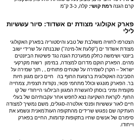
קרם הגנה
רמת קושי:
קלה, כ-3 ק"מ
פארק אקולוגי מצודת ים אשדוד: סיור עששיות
לילי
הצטרפו לחוויה משולבת של טבע והיסטוריה בפארק האקולוגי
מצודת אשדוד ים ("קלעת אל-מינה") שנבנתה על שרידי ישוב
ביזנטי ושימשה כחלק ממערכת הגנה נגד פשיטות הביזנטים
מהים. הפארק הוקם מדרום למצודה, במימון רשות מקרקעי
ישראל – הקרן לשמירה על שטחים פתוחים , , תוך שמירה על
הסביבה האקולוגית ברצועת החוף בה חיים כיום מגוון חיות
בר. הפארק מונגש וכולל מתחמי פנאי, נקודות תצפית, צמחייה
מקומית ומיני בוסתן להעשרת המגוון הביולוגי הייחודי של קו
החוף. לקראת השקיעה נצא לחפש אחר עקבותיהם של בעלי
חיים לאור עששיות ופנסי אולטרה-סגולים, משם נמשיך למצודה
העתיקה שם נפגוש שרידים מהתקופה העות'מאנית ונשמע את
סיפורם של אנשים שחיו בתקופות קדומות, החיים בפארק
וייחודו.