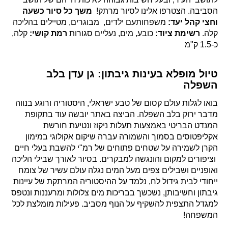
הסביבה. הצטרפו אלינו לסיור מרתק!
משך כל סיור כשעה
וחצי
קהל יעד:
משפחותעם ילדים, מבוגרים, מטיילים בהליכה
קלה.
רשימת ציוד:
כובע, מים, נעליים סגורות
רמת קושי:
קלה,
כ-1.5 ק"מ
טיול מופלא בעינות גיבתון: גן עדן בלב
השפלה
בואו לגלות עולם קסום של טבע ישראלי, היסטוריה ורוגע בנווה
מדבר ירוק בלב השפלה. הביצה באתר יובשה עוד בתקופת
המנדט הבריטי באמצעות תעלות ניקוז ונטיעת חורשת
אקליפטוסים בסמוך והשמורה עברה שיקום אקולוגי במימון
הקרן לשמירה על שטחים פתוחים של רמ"י להשבת בעלי חיים
וציפורים למקום והונגשה למבקרים. בסיור לאורך שבילי הליכה
ואופניים ושבילים צפים מעל המים נגלה עולם עשיר של צומח
ייחודי לבית גידול לח, נלמד על ההיסטוריה המרתקת של עיינות
גיבתון וחשיבותן, נשכשך בבריכות מים צלולות ומרעננות ונטפס
למגדל התצפית להשקיף על הנוף מסביב. פעילות מומלצת לכל
המשפחה!