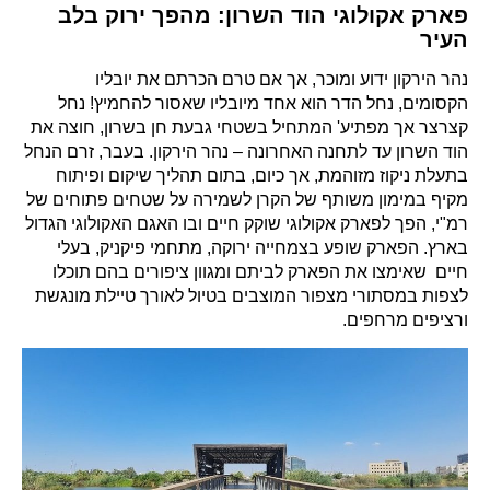
פארק אקולוגי הוד השרון: מהפך ירוק בלב
העיר
נהר הירקון ידוע ומוכר, אך אם טרם הכרתם את יובליו
הקסומים, נחל הדר הוא אחד מיובליו שאסור להחמיץ! נחל
קצרצר אך מפתיע' המתחיל בשטחי גבעת חן בשרון, חוצה את
הוד השרון עד לתחנה האחרונה – נהר הירקון. בעבר, זרם הנחל
בתעלת ניקוז מזוהמת, אך כיום, בתום תהליך שיקום ופיתוח
מקיף במימון משותף של הקרן לשמירה על שטחים פתוחים של
רמ"י, הפך לפארק אקולוגי שוקק חיים ובו האגם האקולוגי הגדול
בארץ. הפארק שופע בצמחייה ירוקה, מתחמי פיקניק, בעלי
חיים שאימצו את הפארק לביתם ומגוון ציפורים בהם תוכלו
לצפות במסתורי מצפור המוצבים בטיול לאורך טיילת מונגשת
ורציפים מרחפים.