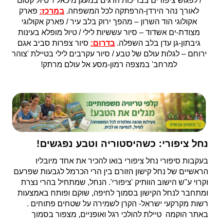
/ לפגוש ציפורים בבריכות הדגים במעגן מיכאל / טיול קסום
לאורך נהר הירדן-הרפתקה לכל המשפחה.
במרכז:
פארק
אקולוגי הוד השרון – מהפך ירוק בלב עיר / פארק אקולוגי
מצודת-ים אשדוד – סיור עששיות לילי / טיול מופלא בעינות
גיבתון-גן עדן בלב השפלה.
בדרום:
סיור צפרות סביב אגם
ירוחם – לגלות עולם של טבע / סיור עקרבים לילי בטיילת 'צוהר
למרחב' במצפה רמון-מסע אל עולם מרתק!
נחל ציפורי: כשהיסטוריה וטבע נפגשים!
בעקבות סיפורי נחל ציפורי בואו להכיר את אחד מיובליו
הראשיים של נחל קישון הזורם בין הרי הכרמל לגבעות שפרעם
וקרוי ע"ש הישוב הוותיק 'ציפורי'. הנחל, שמתחיל בהרי נצרת
ומתחבר לנחל הקישון בסמוך לחיפה, שוקם ופותח באמצעות
רשות מקרקעי ישראל- הקרן לשמירה על שטחים פתוחים .
באתר הוקמה טיילת להולכי רגל ואופניים, מצפור בסמוך