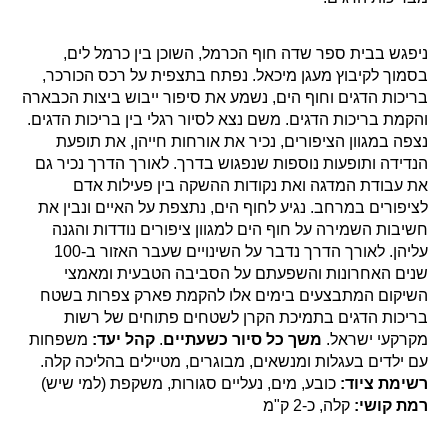
ניפגש בבית ספר שדה חוף הכרמל, השוכן בין כרמל לים,
בסמוך לקיבוץ מעגן מיכאל. נפתח בתצפית על רכס הכורכר,
בריכות הדגים וחוף הים, נשמע את סיפור ייבוש ביצות הכבארה
והקמת בריכות הדגים. משם נצא לסיור רגלי בין בריכות הדגים.
נצפה במגוון הציפורים, נכיר את אורחות חייהן, את תופעת
הנדידה ותופעות נוספות שנפגוש בדרך. לאורך הדרך נכיר גם
את עבודת המדגה ואת נקודות ההשקה בין פעילות אדם
לציפורים במרחב. נגיע לחוף הים, נתצפת על האיים ונבין את
חשיבות השמירה על חוף הים למגוון ציפורים נודדות והגנה
עליהן. לאורך הדרך נדבר על השינויים שעבר האזור ב-100
שנים האחרונות והשפעתם על הסביבה הטבעית ומאמצי
השיקום המתבצעים בימים אלו להקמת פארק צפרות בשטח
בריכות הדגים בתמיכת הקרן לשטחים פתוחים של רשות
מקרקעי ישראל.
משך כל סיור כשעתיים
.
קהל יעד:
משפחות
עם ילדים בעגלות ומנשאים, מבוגרים, מטיילים בהליכה קלה.
רשימת ציוד:
כובע, מים, נעליים סגורות, משקפת (למי שיש)
רמת קושי:
קלה, כ-2 ק"מ