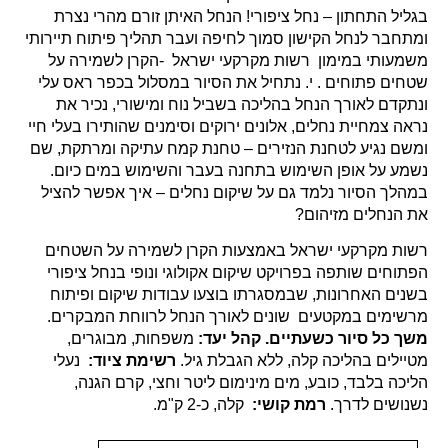
בגליל התחתון – נחל ציפורי! הנחל האיתן זורם מהרי נצרת
ומתחבר לנחל הקישון סמוך לחיפה ועבר תהליך פיתוח תיירותי
משמעותי במימון רשות מקרקעי ישראל -הקרן לשמירה על
שטחים פתוחים . י. נתחיל את הסיור במסלול בכפר ראס עלי
ונתקדם לאורך הנחל בהליכה בשביל נוח ומישורי, נכיר את
נראה צמחיית נחלים, אלונים ירוקים וסימנים שהותירו בעלי חיי
ומשם נגיע לטחנת הנזירים – טחנת קמח עתיקה ומרתקת, שם
נשמע על אופן השימוש בתחנה בעבר והשימוש במים כיום.
במהלך הסיור נלמד גם על שיקום נחלים – איך אפשר להציל
את הנחלים מזיהום?
רשות מקרקעי ישראל באמצעות הקרן לשמירה על השטחים
הפתוחים שותפה בפרויקט שיקום אקולוגי ונופי בנחל ציפורי
בשנים האחרונות, שבמסגרתו בוצעו עבודות שיקום ופיתוח
מרשימים במקטעים שונים לאורך הנחל לרווחת המבקרים.
משך כל סיור כשעתיים. קהל יעד:
משפחות, מבוגרים,
מטיילים בהליכה קלה, ללא הגבלת גיל.
רשימת ציוד:
נעלי
הליכה בלבד, כובע, מים מינימום ליטר וחצי, קרם הגנה,
נשנושים לדרך.
רמת קושי:
קלה, כ-2 ק"מ.