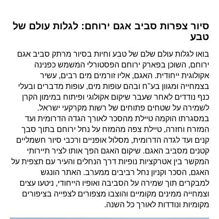
סיור צפרות סביב אגם ירוחם: לגלות עולם של
טבע
בואו לגלות עולם שלם של טבע וחיות בסיור מרתק סביב אגם
ירוחם, השוכן בפארק ירוחם הפסטורלי המשמש כפנינה
אקולוגית ייחודית. האגם, אליו זורמים מים רבים, עשיר
בצמחייה ומגוון בע"ח ובהם עופות מים, עופות מדברים ובעלי
כנף נודדים לאחר שעבר שיקום אקולוגי ופיתוח במימון הקרן
לשמירה על שטחים פתוחים של רשות מקרקעי ישראל.
במסגרתו הוקמה טיילת מהסכר לאורך הגדה הדרומית ועד
המזרח וחזרה, טיילת צפה מהמזח על נחל ירוחם בתוך סבך
קנים ועד לגדה הדרומית, מסלול אופניים ורכבי סיור חשמליים
קטנים מסביב האגם. שיקום האגם הפך אותו לציר תיירותי
המקשר בין אטרקציות נופיות דרך הנחלים והעיר עם תצפית על
האגם, הסכר וקניון נחל רביבים ממערב. האתר הונגש
למבקרים תוך שמירה על הסביבה ואופיו הייחודי, ניטעו עצים
וצמחייה ממינים מקומיים והוצבו מצפורים לצפייה בציפורים
מקומיות ונודדות לאורך כל השנה.