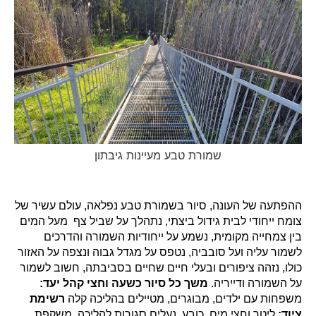
שמורת טבע מעיינות גיבתון
ההפתעה של העונה, סיור בשמורת טבע נפלאה, עולם עשיר של
צומח ייחודי לבית גידול ביצתי, נתהלך על שביל צף מעל המים
בין צמחייה מקומית, נשמע על ייחודיות השמורה והדרכים
לשמור עליה ועל סובביה, נטפס על מגדל גבוה ונצפה על האזור
כולו, נזהה ציפורים ובעלי חיים שחיים בסביבתה, חשוב לשמור
על השמורה ודייריה.
משך כל סיור כשעה וחצי
קהל יעד:
משפחות עם ילדים, מבוגרים, מטיילים בהליכה קלה
רשימת
ציוד:
ליטר וחצי מים, כובע, נעלים סגורות להליכה, משקפת,