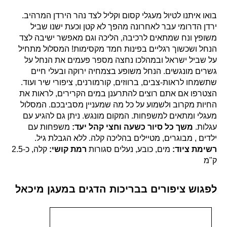
בואו איתנו לטיול מעגלי קסום וקליל לצד נהר הירדן המרהיב.
ירדן הדרומי עבר לאחרונה מהפך לא קטן וכעת ישנו שביל
משופץ ונח שמתאים לרכיבה, הליכה וגם מאפשר ישיבה לצד
הנחל ושכשוך רגליים בפינות חמד מקסימות! המסלול מתחיל
על שביל ישראל ובמהלכו נחצה מספר פעמים את הנחל על
גשרים מונגשים. הנחל משופע בצמחיה ירוקה ובעלי חיים
שתשמחו לראות-צבים, ברווזים, קורמורנים, ציפורי שיר ועוד.
הצטרפו אם אתם רוצים להתרענן במים הקרירים, לראות את
החיות מקרוב ולשמוע על כל מה שמעניין מסביבכם. המסלול
מעגלי ומתאים למשפחות. המקום מונגש. ניתן גם להגיע עם
עגלות.
משך כל סיור כשעה וחצי
קהל יעד:
משפחות עם
ילדים , מבוגרים, מטיילים בהליכה קלה. ללא הגבלת גיל.
רשימת ציוד:
מים, כובע, נעלים סגורות
רמת קושי:
קלה, כ-2.5
ק"מ
לפגוש ציפורים בבריכות הדגים במעגן מיכאל