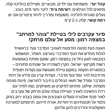
קהל יעד
:
משפחות עם ילדים, מבוגרים, מטיילים בהליכה קלה.
מתאים לכל הגילאים.
רשימת ציוד
:
ליטר וחצי מים, כובע ,
נעלים סגורות להליכה. משקפות ומדריך לזיהוי ציפורים אם יש.
רמת קושי
:
קלה, כ-2 ק"מ
סיור עקרבים לילי בטיילת "צוהר למרחב"
במצפה רמון: מסע אל עולם מרתק!
העונה כעת מהווה הזדמנות לאוהבי המדבר ונוף 'בראשית'
לגלות מחדש את הנוף המדברי בארצנו. האתר, המשמש
כמבואה לאגן נחל צין במצפה רמון, שוקם ופותח באמצעות
רשות מקרקעי ישראל- הקרן לשמירה על שטחים פתוחים –
במסגרתו הוקמה במקום טיילת מונגשת עם נקודות תצפית
מרהיבות להר גמל ונוף מדברי, נקודות עניין עם מידע על חיות
המדבר ומודל של תוואי הנחלים בחיבור לחורשה, פינות מנוחה
מוצלות, שילוט, מתחם לפיקניק וגן משחקים. נצא לסיור עם
רדת החשיכה לאורך הטיילת ונגלה עולם מרתק של עקרבים
לאור פנסי אולטרה-סגולים הצובעים את גופם בצבע ירוק בוהק,
נלמד על תכונותיהם הייחודיות, אורח חייהם, תרומתם למערכת
האקולוגית והדרכים להגן עליהם.