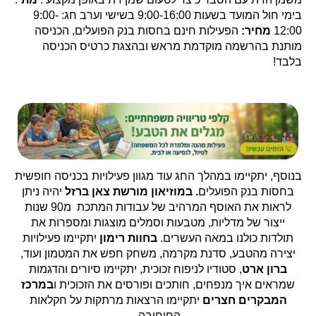
בימי חול המועד בשעות 9:00-16:00 בשישי וערב חג: 9:00-
12:00
מחיר:
הפעילות חינם בחסות בנק הפועלים, הכניסה
מותנת בהרשמה מוקדמת מראש ובהצגת כרטיס הכניסה
בלבד!
בנוסף, יתקיימו במהלך החג עוד מגוון פעילויות בכניסה חופשית
בחסות בנק הפועלים
. במוזיאון מורשת צאן ברזל
יהיה ניתן
לראות את האוסף המרהיב של עבודות המתכת מ90 שנות
ייצור של מדליות, מטבעות וסמלים מוצגות ומספרות את
תולדות כולנו במאה העשרים.
בחוות רימון
יתקיימו פעילויות
יצירה מהטבע, סדנת מקרמה, משחק חפש את המטמון ועוד,
ברון ארט
, סטודיו לניפוח זכוכית, יתקיימו סיורים והדגמות
שמראים איך מנפחים, חותכים ופורסים את הזכוכית ו
במרכז
המבקרים חצרים
יתקיימו הרצאות מרתקות על חקלאות
החוחובה.