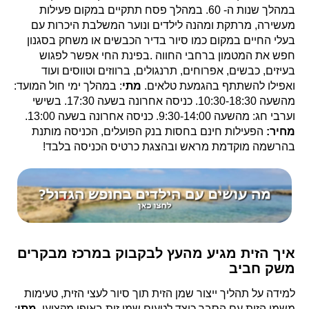
במהלך שנות ה- 60. במהלך פסח תתקיים במקום פעילות
מעשירה, מרתקת ומהנה לילדים ונוער המשלבת היכרות עם
בעלי החיים במקום כמו סיור בדיר הכבשים או משחק בסגנון
חפש את המטמון ברחבי החווה .בפינת החי אפשר לפגוש
בעיזים, כבשים, אפרוחים, תרנגולים, ברווזים וטווסים ועוד
ואפילו להשתתף בהגמעת טלאים.
מתי
: במהלך ימי חול המועד:
מהשעה 10:30-18:30. כניסה אחרונה בשעה 17:30. בשישי
וערבי חג: מהשעה 9:30-14:00. כניסה אחרונה בשעה 13:00.
מחיר:
הפעילות חינם בחסות בנק הפועלים, הכניסה מותנת
בהרשמה מוקדמת מראש ובהצגת כרטיס הכניסה בלבד!
איך הזית מגיע מהעץ לבקבוק במרכז מבקרים
משק חביב
למידה על תהליך ייצור שמן הזית תוך סיור לעצי הזית, טעימות
משמן הזית עם הסבר כיצד לטעום שמן זית באופן מקצועי.
מתי
: