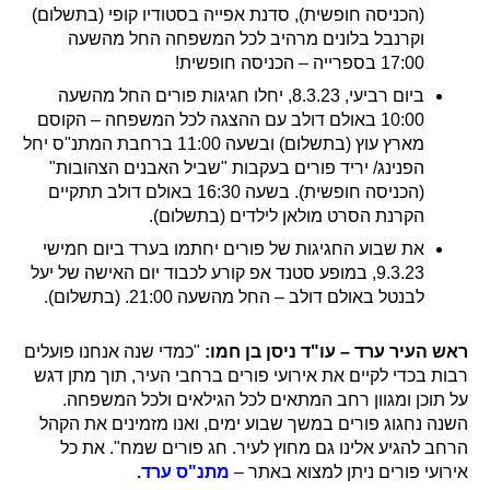
(הכניסה חופשית), סדנת אפייה בסטודיו קופי (בתשלום)
וקרנבל בלונים מרהיב לכל המשפחה החל מהשעה
17:00 בספרייה – הכניסה חופשית!
ביום רביעי, 8.3.23, יחלו חגיגות פורים החל מהשעה
10:00 באולם דולב עם ההצגה לכל המשפחה – הקוסם
מארץ עוץ (בתשלום) ובשעה 11:00 ברחבת המתנ"ס יחל
הפנינג/ יריד פורים בעקבות "שביל האבנים הצהובות"
(הכניסה חופשית). בשעה 16:30 באולם דולב תתקיים
הקרנת הסרט מולאן לילדים (בתשלום).
את שבוע החגיגות של פורים יחתמו בערד ביום חמישי
9.3.23, במופע סטנד אפ קורע לכבוד יום האישה של יעל
לבנטל באולם דולב – החל מהשעה 21:00. (בתשלום).
ראש העיר ערד – עו"ד ניסן בן חמו:
"כמדי שנה אנחנו פועלים
רבות בכדי לקיים את אירועי פורים ברחבי העיר, תוך מתן דגש
על תוכן ומגוון רחב המתאים לכל הגילאים ולכל המשפחה.
השנה נחגוג פורים במשך שבוע ימים, ואנו מזמינים את הקהל
הרחב להגיע אלינו גם מחוץ לעיר. חג פורים שמח". את כל
אירועי פורים ניתן למצוא באתר –
מתנ"ס ערד.