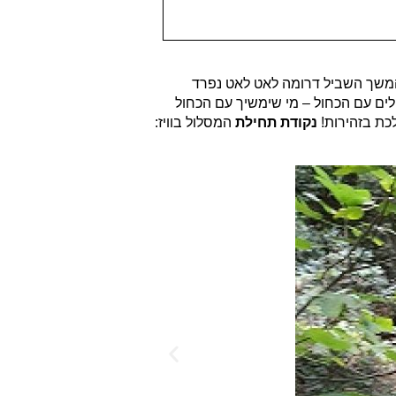
ים. בהמשך השביל דרומה לאט לאט נפרד
עלו כאן לאורך הנחל, לאחר הליכה של כ 2.8 ק"מ נגיע אל צומת שבילים עם הכחול – מי שימשיך עם הכחול
נקודת תחילת
המסלול בוויז: