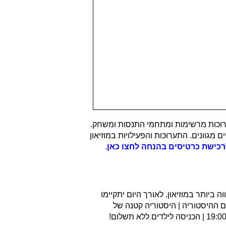
תערוכות מרשימות ומתחמי התנסות ומשחק.
מגוונים. התערוכות והפעילויות במוזיאון
רכישת כרטיסים בהנחה לחצו כאן
.
תקווה ביותר במוזיאון. לאורך היום יתקיימו
ם ההיסטוריה | היסטוריה קטנה של
הצילום: בעקבות ולטר בנימין | השושנה והזמיר: אהבה ארצית ורוחנית באמנות פרסית מאוחרת המוזיאון פתוח לקהל בשעות 19:00-12:00 | הכניסה לילדים ללא תשלום!