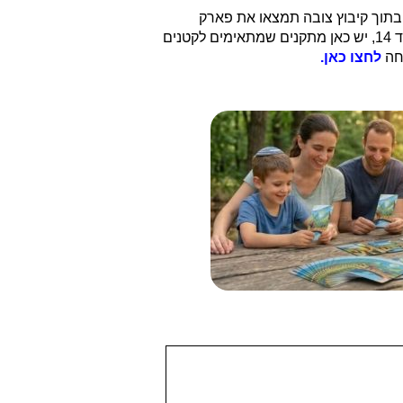
מתחם נינג’ה). בתוך קיבוץ צובה תמצאו את פארק
השעשועים קיפצובה. מעבר למתקנים יש כאן גם נוף עוצר הנשימה של הרי ירושלים. קיפצובה הוא פארק שמתאים לגילאים משנה ועד 14, יש כאן מתקנים שמתאימים לקטנים
חה
לחצו כאן.