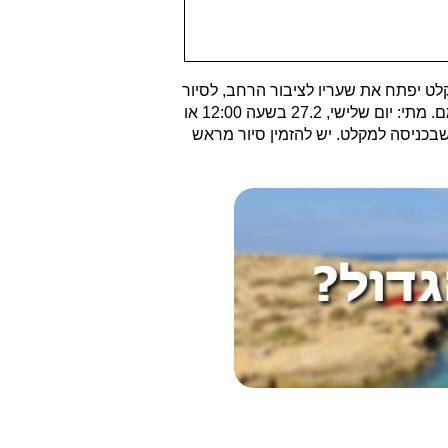
לט יפתח את שעריו לציבור הרחב, לסיור
לימודי וחווייתי מרתק בו המשתתפים יפגשו את הקופים המתגוררים במקלט, ישמעו על הסיפורים האישיים שלהם ועל הצלחת שיקומם. מתי: יום שלישי, 27.2 בשעה 12:00 או