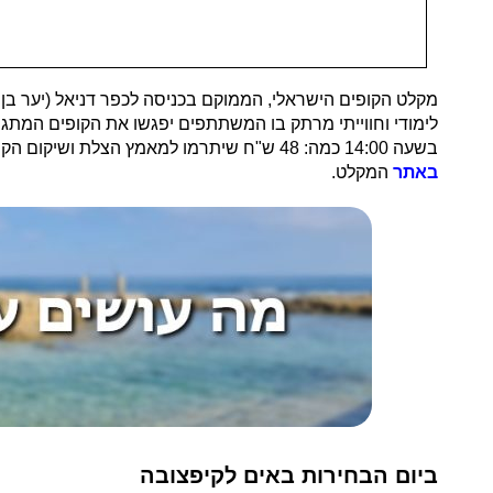
מקלט הקופים הישראלי, הממוקם בכניסה לכפר דניאל (יער בן
בשעה 14:00 כמה: 48 ש"ח שיתרמו למאמץ הצלת ושיקום הקופים. איפה: 'מקלט הקופים' בווייז יביא אתכם עד לחניה רחבת הידיים שבכניסה למקלט. יש להזמין סיור מראש
באתר
המקלט.
ביום הבחירות באים לקיפצובה