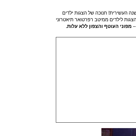
הפוגה להצטרף לתיאטרון חיפה שממשיך להפיץ אור. 'הסופגטרון' מגיע לשמח אתכם בחנוכה 2023, זו השנה העשירית! חנוכה של הצגות ילדים
צגות לילדים ממיטב רפרטואר תיאטרוני
–
מפוני העוטף והצפון ללא עלות.