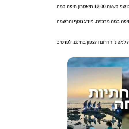
– תיאטרון חיפה בשיתוף תיאטרון גושן. מתאים לגילאי 5 עד 10. מחזמר מקורי משירי נעמי שמר. 11/12/23 יום שני בשעה 12:00 תיאטרון חיפה במה
 ומפתיעה. מתאים לגילאי 3 עד 8. 12/12/2023 יום שלישי בשעה 17:30 תיאטרון חיפה במה מרכזית. מידע נוסף והרשמה
מות שונים ברחבי העיר חיפה. מחיר לכרטיס: 65 ₪ כניסה למפוני הדרום והצפון בחינם. לפרטים