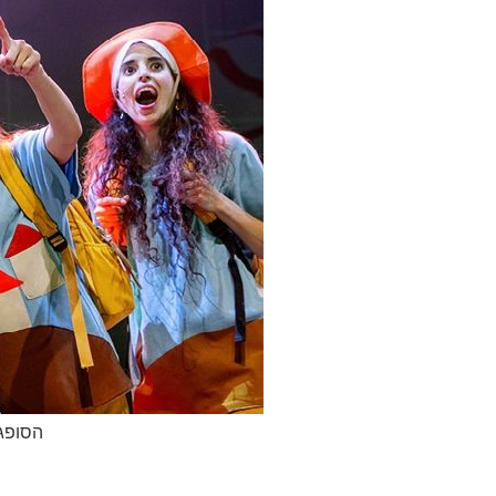
הסופגט