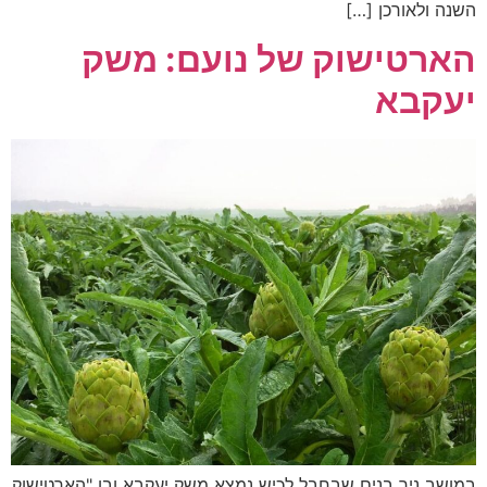
השנה ולאורכן […]
הארטישוק של נועם: משק
יעקבא
במושב ניר בנים שבחבל לכיש נמצא משק יעקבא ובו "הארטישוק