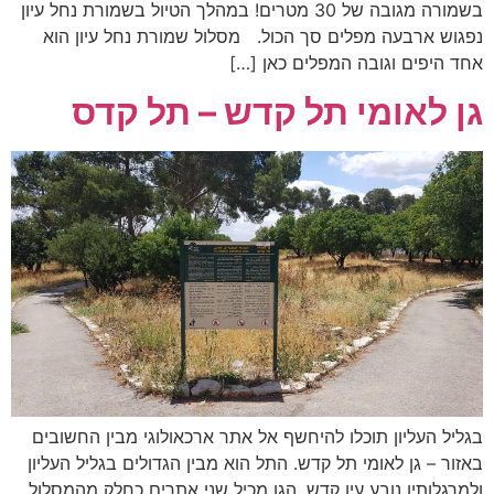
בשמורה מגובה של 30 מטרים! במהלך הטיול בשמורת נחל עיון
נפגוש ארבעה מפלים סך הכול. מסלול שמורת נחל עיון הוא
אחד היפים וגובה המפלים כאן […]
גן לאומי תל קדש – תל קדס
בגליל העליון תוכלו להיחשף אל אתר ארכאולוגי מבין החשובים
באזור – גן לאומי תל קדש. התל הוא מבין הגדולים בגליל העליון
ולמרגלותיו נובע עין קדש. הגן מכיל שני אתרים כחלק מהמסלול,