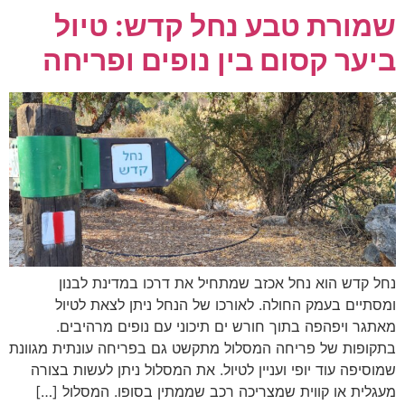
שמורת טבע נחל קדש: טיול
ביער קסום בין נופים ופריחה
נחל קדש הוא נחל אכזב שמתחיל את דרכו במדינת לבנון
ומסתיים בעמק החולה. לאורכו של הנחל ניתן לצאת לטיול
מאתגר ויפהפה בתוך חורש ים תיכוני עם נופים מרהיבים.
בתקופות של פריחה המסלול מתקשט גם בפריחה עונתית מגוונת
שמוסיפה עוד יופי ועניין לטיול. את המסלול ניתן לעשות בצורה
מעגלית או קווית שמצריכה רכב שממתין בסופו. המסלול […]