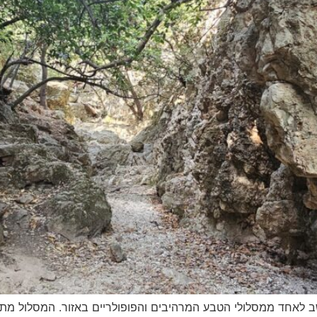
ב לאחד ממסלולי הטבע המרהיבים והפופולריים באזור. המסלול מתחי