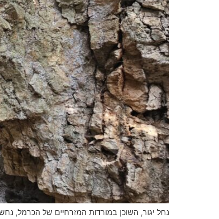
נחל יגור, השוכן במורדות המזרחיים של הכרמל, נחש