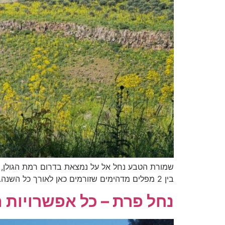
בין 2 מפלים מדהימים שזורמים כאן לאורך כל השנה. בנוסף, אם תגיע לכאן בתקופת האביב שכל רמת הגולן ירוקה ופורחת תזכו לפגוש גם את אירוס […]
נחל פרת – כל אפשרויות ה