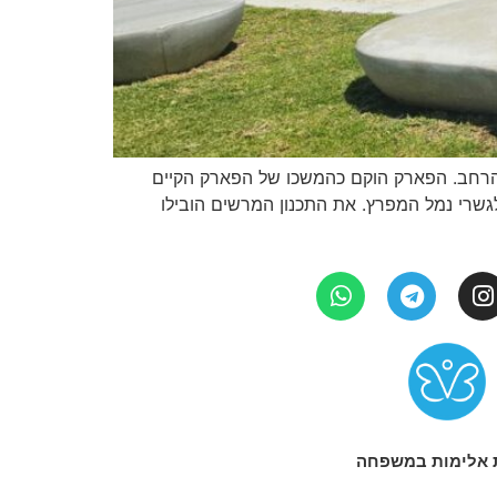
גשר הקישון – פנינת טבע חדשה במטרופולין חיפה שנפתחה רשמית בתאריך 25/5/2025 לקהל הרחב. הפארק הוקם כהמשכו של הפארק הקיים
גשרי נמל המפרץ. את התכנון המרשים הובילו
 אלימות במשפחה