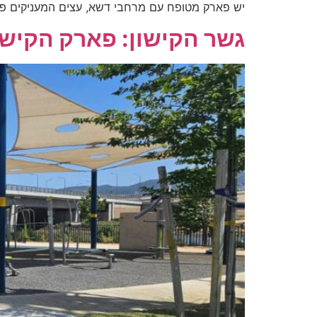
יש פארק מטופח עם מרחבי דשא, עצים המעניקים פינות צל וספסל
גשר הקישון: פארק הקיש