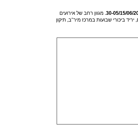
. מגוון רחב של אירועים
יולי עששיות וטיולים מיוחדים בין כרמל וים,, הופעות LIVE עם מיטב האמנים, יריד ביכורי שבועות במרכז מיר"ב, תיקון