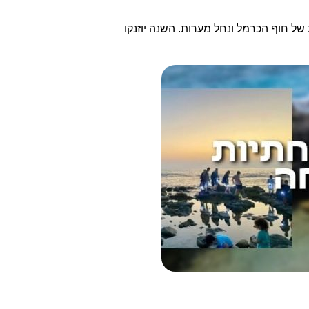
יער עופר, בין מטעי הבננות של חוף הכרמל ונחל מערות. השנה יוזנקו