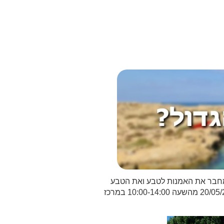
ו מחבר את האמנות לטבע ואת הטבע
לאמנות: מגוון רחב של סדנאות, סיורים, מופע מחול, פיסול, ציור, מסלולי הליכה ברגליים יחפות ועוד. האירוע יתקיים ביום שבת 20/05/2023 מהשעה 10:00-14:00 במרכז