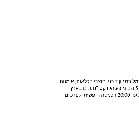
חה, בו יוצגו ביכורי חוף הכרמל במגוון דוכני ותוצרי חקלאות, אומנות
ושלל דוכני מכירה מתוצרת מקומית וגם אירוח תוצרת חקלאית של מפוני הצפון והדרום.באירוע תוצג תערוכת רכבי אספנות מועדון ה 5 וגם מופע הקרקס "חנונים בארץ
החל מהשעה 17:00 עד 20:00 הכניסה חופשית! לפרסום