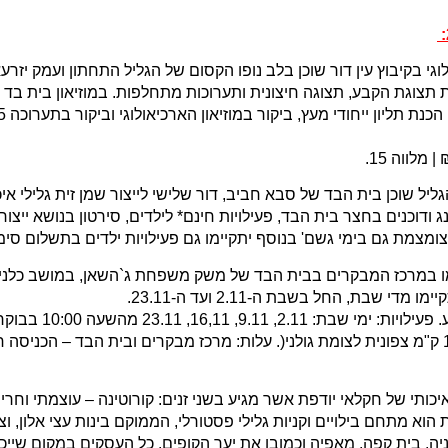
המוזיאון הארכיאולוגי בקיבוץ עין דור שוכן בלב נופו הקסום של הגליל התחתון וע
וגת הקבע, תצוגה חיצונית ותערוכות מתחלפות. במוזיאון בית בד קד
02/11, 09/11, 16/11, 23/11 – בלב הגליל שוכן בית הבד של סבא חביב, דור שלישי לייצור שמן
ג ודוכנים בחצר בית הבד, פעילויות חינם* לילדים, סירטון בנושא ייצו
ת גם בימי גשם' בנוסף יתקיימו גם פעילויות ילדים בתשלום סימלי. לפרטים
ו במרכז המבקרים בבית הבד של משק משפחת ג`השאן, במושב כלנית ש
ת, החל בשבת ה-2.11 ועד ה-23.11.
ותי של חקלאי יודפת אשר מגיע בשני זנים: קורוטינה – עוצמתי וחריף ו
9:00-15:00 שבת 10:00-17:00 בואכה יודפת הוא מתחם בילויים וקניות גלילי פסטורלי, הממוקם בינו
יה, בית קפה, מאפיה וכמובן את יער הקופים. כל העסקים במקום שייכ