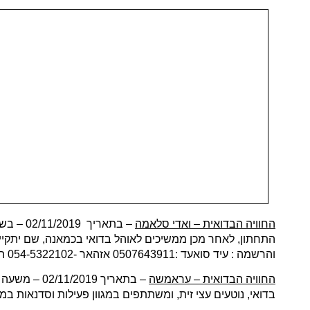
החוויה הבדואית – ואדי סלאמה
התחתון, לאחר מכן ממשיכים לאוהל בדואי בכמאנה, שם יתקיימ
והרשמה : עיד סואעד :0507643911 אזהאר -054-5322102 הנאדי :052-5208954.
החוויה הבדואית – עראמשה
בדואי, נוטעים עצי זית, ומשתתפים במגוון פעילות וסדנאות במקום ב