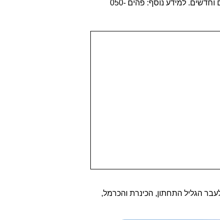
העתיק של הכפר ג`ת. הסיור כולל מופע פולקלור, סדנת מסיק עצמי, כבישה, סדנאות הכנת סבונים משמן זית וביקור בבתי בד עתיקים וחדשים. למידע נוסף: פהים 050-
יבה לעבר הגליל התחתון, הכינרת והכרמל,