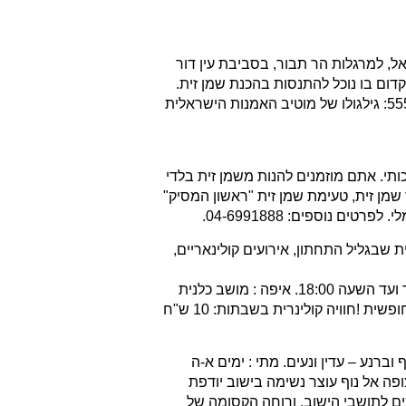
מק יזרעאל, למרגלות הר תבור, בסביבת עין דור
ום בו נוכל להתנסות בהכנת שמן זית.
בתוכנית: מסיק זיתים בכרם, הכנת שמן זית בבית הבד הקדום, הכנת תליון ייחודי מעץ, ביקור במוזיאון הארכיאולוגי וביקור בתערוכה 555: גילגולו של מוטיב האמנות הישראלית
 זית גלילי איכותי. אתם מוזמנים להנות משמן זית בלדי
ר שמן זית, טעימת שמן זית "ראשון המסיק"
 נוספים: 04-6991888.
בגליל התחתון, אירועים קולינאריים,
מתי : מרכז המבקרים ובית הבד פתוחים במהלך כל ימי השבוע. פעילויות: ימי שבת: 2.11, 9.11, 16,11, 23.11 מהשעה 10:00 בבוקר ועד השעה 18:00. איפה : מושב כלנית
(ב-WAZE "משק משפחת ג`השאן" הממוקם במושב כלנית, 10 ק"מ צפונית לצומת גולני(. עלות: מרכז מבקרים ובית הבד – הכניסה חופשית !חוויה קולינרית בשבתות: 10 ש"ח
ברנע – עדין ונעים. מתי : ימים א-ה
ת עצי אלון, וצופה אל נוף עוצר נשימה בישוב יודפת
ים לתושבי הישוב, ורוחה הקסומה של