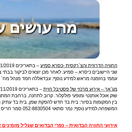
החוויה הדרוזית והצ`רקסית -כסרא סמיע
שני היישובים כיסרא – סמיע. לאחר מכן יוצאים לביקור בבת
עממי בהזמנה מראש.למידע נוסף: עבדאללה חמד מנהל מח` תיירות 60154
מג`אר – אירוע מרכזי של פסטיבל הזית
שוק אוכל אותנטי ומופעי פולקלור. קרוב לתחנה, ברחבת המתנ"
בין המקומות בסיור: בית בד חדש להפקת שמן, בית בד עתיק מת
המשפחה.למידע נוסף: נמר סתאוי 052-8830504 סמר חריס 054-2280717 נדא : 050-7464044 נמר : 052-8830504.
אירועי החוויה הבדואית – כפרי הבדואים שגליל מזמינים 