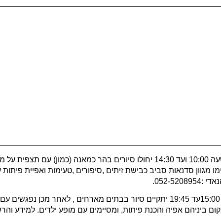
– בתאריך 02/11/2019 – בשעה 10:00 ועד 14:30 יחולו סיורים בהר כמאנה (כ
ו מגוון סדנאות סביב כבישת זיתים ,סיפורים ,טעימות ואפיית פיתות
– בתאריך 02/11/2019 – משעה 15:00עד 19:45 יתקיים סיור בבתים מארחים , לא
יניהם אפיה והכנת פיתות, ומסיימים עם מופע ילדים. למידע והרשמה: דועא סו