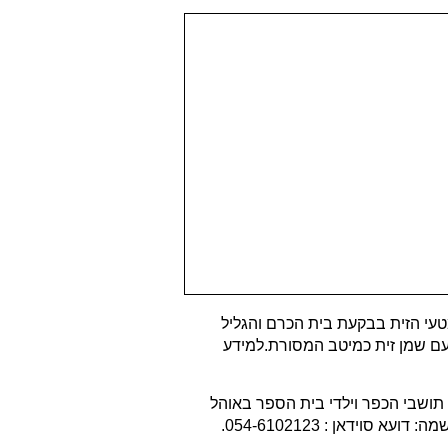
מון) עם תצפית על מטעי הזית בבקעת בית הכרם והגליל
 עם שמן זית כמיטב המסורת.למידע
חר מכן נפגשים עם תושבי הכפר וילדי בית הספר באוהל
ידאן : 054-6102123.