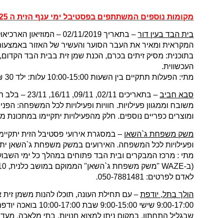
מקומות נוספים המשתתפים בפסטיבל ימי ענף הזית ה 25:
בית הבד בעין דור
– בתאריך 02/11/2019 – 
המקראית ומאיר את העבר הסוער והעשיר של האזור באמצעות תצ
העכשווית.
מתי: הפעלות תתקיים בין השעות 10:00-15:00 עלות: ילד 30 ₪ | מלווה 15.
סבא חביב
– בתאריכים 
משובח וממגוון פעילויות. חוויות ופעילויות לכל המשפחה: הפנינ
ומוצרים כפריים נוספים. חלק מהפעילויות יתקיימו במתכונת מצומצמ
משק משפחת ג`השאן
– במסגרת אירועי פסטיבל הזית יתקיימ
ופעילויות לכל המשפחה. האירועים במשק משפחת ג`השאן יתקיימו מדי שב
לאדם לפרטים: 050-7881481.
הולך בתל, יודפת
– עם תחילת העונה, תוכלו להנות משמן זית איכ
9:00-17:00 שישי 
שבגליל התחתון. במקום ניתן למצוא חנויות, בתי מלאכה, מעדנ