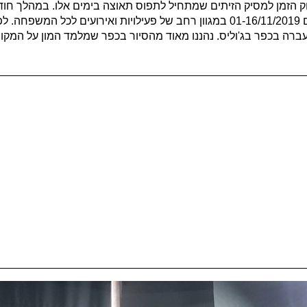
דיוק הזמן למסיק הזיתים שמתחיל לתפוס תאוצה בימים אלו. במהלך חוד
באיזור הגליל, הגולן והעמקים. הפסטיבל מתקיים בין התאריכים 01-16/11/2019 במגוון רחב של פע
ברה בכפר בג'וליס. נהננו מאוד מהסיור בכפר שמלמד המון על המקום