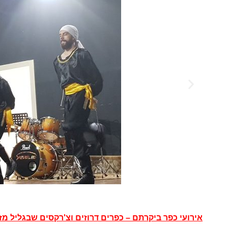
אירועי כפר ביקרתם – כפרים דרוזים וצ'רקסים שבגליל מז