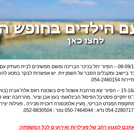
– בתאריכים 08-09/11/2019 – הסיור יחל בכיכר הבריכה ומשם ממשיכים לבית
י בד ביישוב ומקבלים הסבר על השמן זית. יש אפשרות לבקר במטע לה
054-24.
– בתאריכים 15-16/11/2019 – הסיור יצא מרחבת אשכול פיס בשכונת ראס אלח`אב
ס יתקיים פסטיבל הפיסול הבינלאומי בעץ אבן וציור. מהרחבה יצאו 
קופת המנדט הבריטי, מעיין אלמנסורה דוכנית מכירה , פעילות יצירה 
אתכם למגוון רחב של פעילויות ואירועים לכל המשפחה: