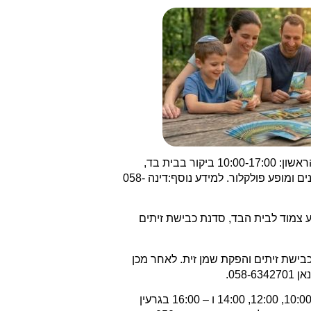
– בתאריכים 01-02/11/2019 – הפסטיבל באבו סנן יתקיים בין השעות 09:30-22:00. בחלק הראשון: 10:00-17:00 ביקור בבית בד,
סדנת כבישת זיתים, מסיק זיתים עצמי, דוכני אוכל ומופע פולקלור. החלק שני יתקיים בשעות 17:00-22:00: מופעי תרבות לילדים, דוכנים ומופע פולקלור. למידע נוסף:דינה 058-
 עצמי במטע צמוד לבית הבד, סדנת כבישת זיתים
כו סדנת כבישת זיתים והפקת שמן זית. לאחר מכן
– בתאריכים 08-09/11/2019 – נפגשים בחנייה של בית העם, ממנה יוצאים סיורים בשעות: 10:00, 12:00, 14:00 ו – 16:00 בגרעין