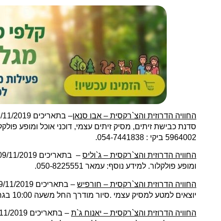
החוויה הדרוזית והצ`רקסית – אבו סנאן
5964002 ביקי : 054-7441838.
החוויה הדרוזית והצ`רקסית – ג`וליס
ומופע פולקלור. למידע נוסף: עמאר 050-8225551.
החוויה הדרוזית והצ`רקסית – חורפיש
יוצאים למטע למסיק עצמי .סיור מודרך החל משעה 10:00 בגרעין העתיק של הכפר, הסיור נמשך כ- 1.5 שעות. למידע נוסף: יוסף עדנאן 058-6342701.
החוויה הדרוזית והצ`רקסית – יאנוח ג`ת